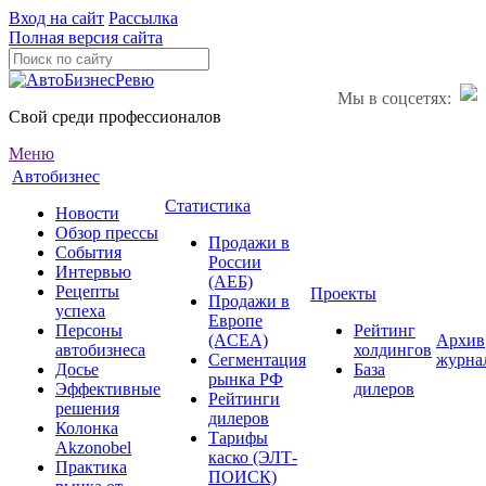
Вход на сайт
Рассылка
Полная версия сайта
Мы в соцсетях:
Свой среди профессионалов
Меню
Автобизнес
Статистика
Новости
Обзор прессы
Продажи в
События
России
Интервью
(АЕБ)
Рецепты
Проекты
Продажи в
успеха
Европе
Персоны
Рейтинг
(ACEA)
Архив
автобизнеса
холдингов
Сегментация
журна
Досье
База
рынка РФ
Эффективные
дилеров
Рейтинги
решения
дилеров
Колонка
Тарифы
Akzonobel
каско (ЭЛТ-
Практика
ПОИСК)