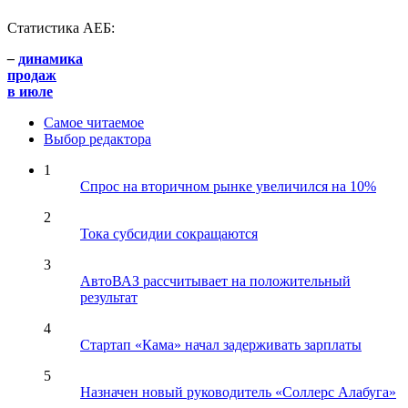
Статистика АЕБ:
–
динамика
продаж
в июле
Самое читаемое
Выбор редактора
1
Спрос на вторичном рынке увеличился на 10%
2
Тока субсидии сокращаются
3
АвтоВАЗ рассчитывает на положительный
результат
4
Стартап «Кама» начал задерживать зарплаты
5
Назначен новый руководитель «Соллерс Алабуга»