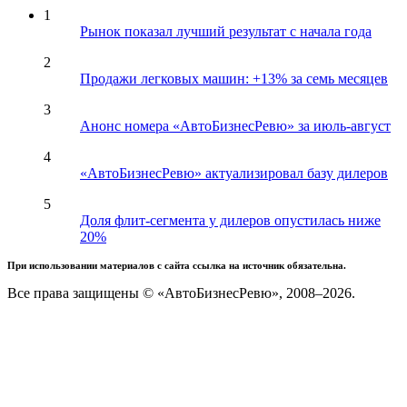
1
Рынок показал лучший результат с начала года
2
Продажи легковых машин: +13% за семь месяцев
3
Анонс номера «АвтоБизнесРевю» за июль-август
4
«АвтоБизнесРевю» актуализировал базу дилеров
5
Доля флит-сегмента у дилеров опустилась ниже
20%
При использовании материалов с сайта ссылка на источник обязательна.
Все права защищены © «АвтоБизнесРевю», 2008–2026.