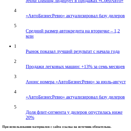
Jetour Dashing лидирует в продажах «СберАвто»
4
«АвтоБизнесРевю» актуализировал базу дилеров
5
Средний размер автокредита на вторичке – 1,2
млн
1
Рынок показал лучший результат с начала года
2
Продажи легковых машин: +13% за семь месяцев
3
Анонс номера «АвтоБизнесРевю» за июль-август
4
«АвтоБизнесРевю» актуализировал базу дилеров
5
Доля флит-сегмента у дилеров опустилась ниже
20%
При использовании материалов с сайта ссылка на источник обязательна.