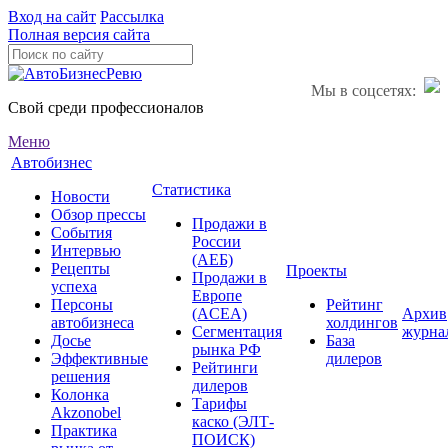
Вход на сайт
Рассылка
Полная версия сайта
Мы в соцсетях:
Свой среди профессионалов
Меню
Автобизнес
Статистика
Новости
Обзор прессы
Продажи в
События
России
Интервью
(АЕБ)
Рецепты
Проекты
Продажи в
успеха
Европе
Персоны
Рейтинг
(ACEA)
Архив
автобизнеса
холдингов
Сегментация
журна
Досье
База
рынка РФ
Эффективные
дилеров
Рейтинги
решения
дилеров
Колонка
Тарифы
Akzonobel
каско (ЭЛТ-
Практика
ПОИСК)