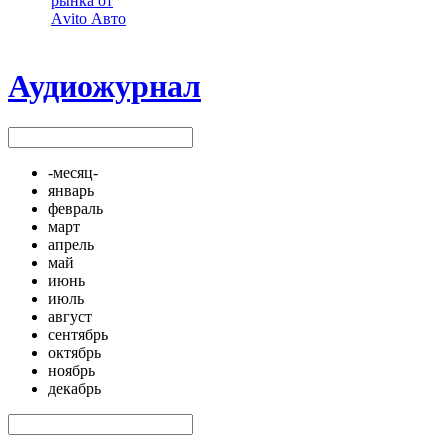
рынка от
Аvito Авто
Аудиожурнал
-месяц-
январь
февраль
март
апрель
май
июнь
июль
август
сентябрь
октябрь
ноябрь
декабрь