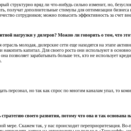
орый структурно вряд ли что-нибудь сильно изменит, но, безусл
ржать, получат дополнительные стимулы для оптимизации бизнес
ичество сотрудников; можно повысить эффективность за счет вн
тной нагрузки у дилеров? Можно ли говорить о том, что этот
я отрасль молодая, дилерские сети еще находятся на этапе активн
и накопить капитал. Для своего роста они используют в основном
 она позволяет зарабатывать больше тех, кто не использует креди
.
ть персонал, но так как спрос по многим каналам упал, то ком
стратегию своего развития, потому что она и так основана н
лной мере. Скажем так, у нас происходит переприоритезация. Во
у отправлять заявки на автокредиты не только в «Тинькофф», но