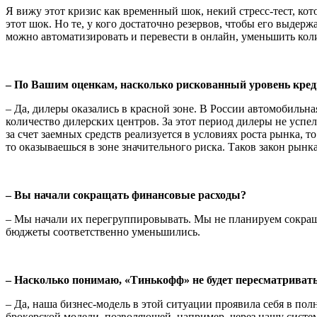
Я вижу этот кризис как временный шок, некий стресс-тест, кот
этот шок. Но те, у кого достаточно резервов, чтобы его выде
можно автоматизировать и перевести в онлайн, уменьшить кол
– По Вашим оценкам, насколько рискованный уровень креди
– Да, дилеры оказались в красной зоне. В России автомобильна
количество дилерских центров. За этот период дилеры не успел
за счет заемных средств реализуется в условиях роста рынка, то
то оказываешься в зоне значительного риска. Таков закон рынка
– Вы начали сокращать финансовые расходы?
– Мы начали их перегруппировывать. Мы не планируем сокраща
бюджеты соответственно уменьшились.
– Насколько понимаю, «Тинькофф» не будет пересматривать 
– Да, наша бизнес-модель в этой ситуации проявила себя в по
брокерской модели, позволяющей, например, через нашу систем