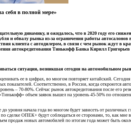
а себя в полной мере»
ательную динамику, и ожидалось, что в 2020 году его снижен
я и обвалу рынка из-за ограничения работы автосалонов в с
твия клиента с автодилером, в связи с чем рынок ждут в к
вления автокредитования Тинькофф Банка Кирилл Григорьев
виваться ситуация, возникшая сегодня на автомобильном ры
оценивать ее в цифрах, во многом повторяет китайский. Сегодня
х показателей. Соответственно, в России, когда откроются авто
овень – 70-80%. Сейчас рынок автокредитования после его рез
В «Тинькофф» объем заявок вышел на уровень 45-50% по отношен
до уровня начала года во многом будет зависеть от различных г
 по сделке ОПЕК+ будут соблюдаться ее сторонами, то, как мне 
бъем продаж новых автомобилей по итогам года может быть окол