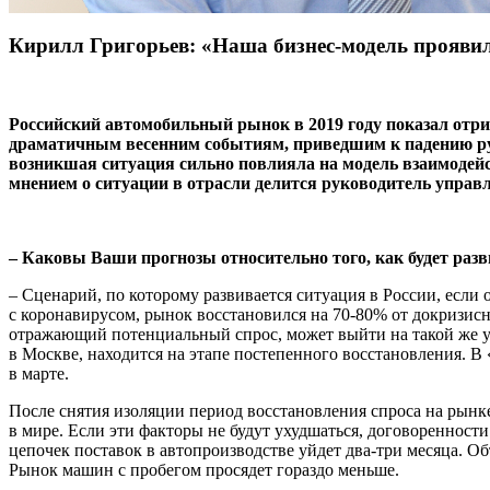
Кирилл Григорьев: «Наша бизнес-модель проявил
Российский автомобильный рынок в 2019 году показал отриц
драматичным весенним событиям, приведшим к падению рубл
возникшая ситуация сильно повлияла на модель взаимодейс
мнением о ситуации в отрасли делится руководитель упра
– Каковы Ваши прогнозы относительно того, как будет раз
– Сценарий, по которому развивается ситуация в России, если 
с коронавирусом, рынок восстановился на 70-80% от докризисны
отражающий потенциальный спрос, может выйти на такой же ур
в Москве, находится на этапе постепенного восстановления. 
в марте.
После снятия изоляции период восстановления спроса на рынке 
в мире. Если эти факторы не будут ухудшаться, договоренности
цепочек поставок в автопроизводстве уйдет два-три месяца. О
Рынок машин с пробегом просядет гораздо меньше.