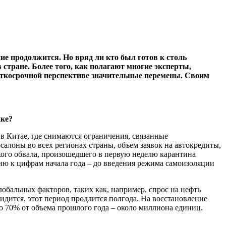
ие продолжится. Но вряд ли кто был готов к столь
тране. Более того, как полагают многие эксперты,
раткосрочной перспективе значительные перемены. Своим
нке?
 в Китае, где снимаются ограничения, связанные
салоны во всех регионах страны, объем заявок на автокредиты,
кого обвала, произошедшего в первую неделю карантина
ию к цифрам начала года – до введения режима самоизоляции
лобальных факторов, таких как, например, спрос на нефть
видится, этот период продлится полгода. На восстановление
о 70% от объема прошлого года – около миллиона единиц.