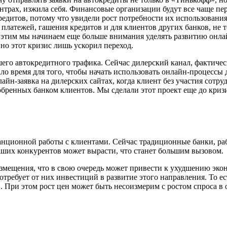
ентрах, изжила себя. Финансовые организации будут все чаще п
едитов, потому что увидели рост потребности их использования
платежей, гашения кредитов и для клиентов других банков, не т
с этим мы начинаем еще больше внимания уделять развитию онл
 но этот кризис лишь ускорил переход.
его автокредитного трафика. Сейчас дилерский канал, фактическ
ло время для того, чтобы начать использовать онлайн-процессы д
йн-заявка на дилерских сайтах, когда клиент без участия сотруд
обренных банком клиентов. Мы сделали этот проект еще до кризи
ционной работы с клиентами. Сейчас традиционные банки, раб
аших конкурентов может вырасти, что станет большим вызовом.
размещения, что в свою очередь может привести к ухудшению эк
отребует от них инвестиций в развитие этого направления. То е
При этом рост цен может быть несоизмерим с ростом спроса в он