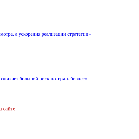
отра, а ускорения реализации стратегии»
озникает большой риск потерять бизнес»
а сайте