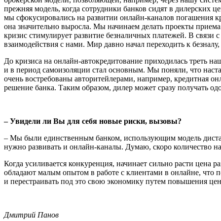
прежняя модель, когда сотрудники банков сидят в дилерских ц
мы сфокусировались на развитии онлайн-каналов погашения кр
она значительно выросла. Мы начинаем делать проекты приема 
кризис стимулирует развитие безналичных платежей. В связи 
взаимодействия с нами. Мир давно начал переходить к безналу,
До кризиса на онлайн-автокредитование приходилась треть наш
и в период самоизоляции стал основным. Мы поняли, что наста
очень востребованы авторитейлерами, например, кредитная онла
решение банка. Таким образом, дилер может сразу получать од
– Увидели ли Вы для себя новые риски, вызовы?
– Мы были единственным банком, использующим модель дистан
нужно развивать и онлайн-каналы. Думаю, скоро количество н
Когда усиливается конкуренция, начинает сильно расти цена 
обладают малым опытом в работе с клиентами в онлайне, что п
и перестраивать под это свою экономику путем повышения цен. 
Дмитрий Панов