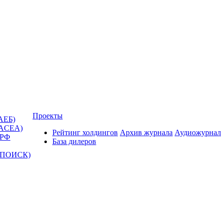
Проекты
АЕБ)
(ACEA)
Рейтинг холдингов
Архив журнала
Аудиожурнал
 РФ
База дилеров
Т-ПОИСК)