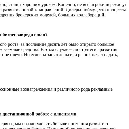
овно, станет хорошим уроком. Конечно, не все игроки переживут
а и развития онлайн-направлений. Дилеры поймут, что процессы
едрения брокерских моделей, больших коллабораций.
 бизнес закредитован?
ого роста, за последние десять лет было открыто большое
 заемные средства. В этом случае если стратегия развития
тное плечо. Но если ты занял деньги, а рынок начал падать,
иссионные вознаграждения и различного рода рекламные
а дистанционной работе с клиентами.
-первых, мы начали уделять больше внимания развитию
 и в ряд других банков. Нынешний кризис показывает, что