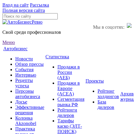
Вход на сайт
Рассылка
Полная версия сайта
Мы в соцсетях:
Свой среди профессионалов
Меню
Автобизнес
Статистика
Новости
Обзор прессы
Продажи в
События
России
Интервью
(АЕБ)
Рецепты
Проекты
Продажи в
успеха
Европе
Персоны
Рейтинг
(ACEA)
Архив
автобизнеса
холдингов
Сегментация
журна
Досье
База
рынка РФ
Эффективные
дилеров
Рейтинги
решения
дилеров
Колонка
Тарифы
Akzonobel
каско (ЭЛТ-
Практика
ПОИСК)