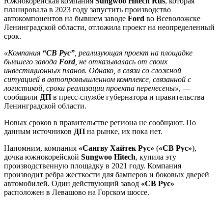
Южнокорейская компания
Sungwoo Hitech Rus
, которая
планировала в 2023 году запустить производство
автокомпонентов на бывшем заводе
Ford
во Всеволожске
Ленинградской области, отложила проект на неопределенный
срок.
«Компания
“СВ Рус”
, реализующая проект на площадке
бывшего завода
Ford
, не отказывалась от своих
инвестиционных планов. Однако, в связи со сложной
ситуацией в автопромышленном комплексе, связанной с
логистикой, сроки реализации проекта перенесены»
, —
сообщили
ДП
в пресс-службе губернатора и правительства
Ленинградской области.
Новых сроков в правительстве региона не сообщают. По
данным источников
ДП
на рынке, их пока нет.
Напомним, компания
«Сангву Хайтек Рус»
(
«СВ Рус»
),
дочка южнокорейской
Sungwoo Hitech
, купила эту
производственную площадку в 2021 году. Компания
производит ребра жесткости для бамперов и боковых дверей
автомобилей. Один действующий завод
«СВ Рус»
расположен в Левашово на Горском шоссе.