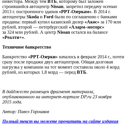
инвестора. Между тем
ВТБ
, которому был заложен
строившийся автоцентр
Nissan
, запретил передачу осенью
2013 г. построенного здания
«РРТ-Озеркам»
. В 2014 г.
автоцентры
Skoda
и
Ford
были по соглашению с банками
проданы: первый купил казанский дилер
«Акос»
за 170 млн
рублей, второй — петербургский
«Аларм–моторс»
за 324 млн рублей. А центр
Nissan
остался на балансе
«Реалти+»
.
Техничное банкротство
Банкротство
«РРТ-Озерки»
началось в феврале 2014 г., почти
сразу после продажи двух автоцентров. Общая долговая
нагрузка у компании на тот момент составила около 4 млрд
рублей, из которых 1,8 млрд — перед
ВТБ
.
В дайджесте размещен фрагмент материала,
опубликованного на интернет-портале DP.ru 23 ноября
2015 года.
Автор: Павел Горошков
Полный текст вы можете прочитать на сайте издания