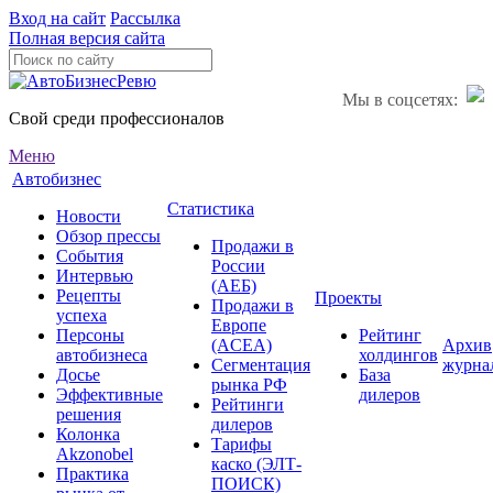
Вход на сайт
Рассылка
Полная версия сайта
Мы в соцсетях:
Свой среди профессионалов
Меню
Автобизнес
Статистика
Новости
Обзор прессы
Продажи в
События
России
Интервью
(АЕБ)
Рецепты
Проекты
Продажи в
успеха
Европе
Персоны
Рейтинг
(ACEA)
Архив
автобизнеса
холдингов
Сегментация
журна
Досье
База
рынка РФ
Эффективные
дилеров
Рейтинги
решения
дилеров
Колонка
Тарифы
Akzonobel
каско (ЭЛТ-
Практика
ПОИСК)