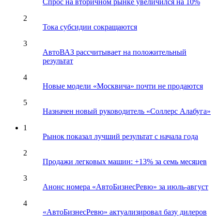
Спрос на вторичном рынке увеличился на 10%
2
Тока субсидии сокращаются
3
АвтоВАЗ рассчитывает на положительный
результат
4
Новые модели «Москвича» почти не продаются
5
Назначен новый руководитель «Соллерс Алабуга»
1
Рынок показал лучший результат с начала года
2
Продажи легковых машин: +13% за семь месяцев
3
Анонс номера «АвтоБизнесРевю» за июль-август
4
«АвтоБизнесРевю» актуализировал базу дилеров