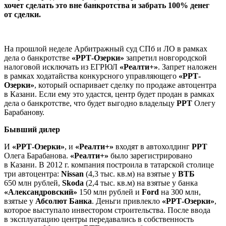
хочет сделать это вне банкротства и забрать 100% денег
от сделки.
На прошлой неделе Арбитражный суд СПб и ЛО в рамках
дела о банкротстве
«РРТ-Озерки»
запретил новгородской
налоговой исключать из ЕГРЮЛ
«Реалти+»
. Запрет наложен
в рамках ходатайства конкурсного управляющего
«РРТ-
Озерки»
, который оспаривает сделку по продаже автоцентра
в Казани. Если ему это удастся, центр будет продан в рамках
дела о банкротстве, что будет выгодно владельцу
РРТ
Олегу
Барабанову.
Бывший дилер
И
«РРТ-Озерки»
, и
«Реалти+»
входят в автохолдинг
РРТ
Олега Барабанова.
«Реалти+»
было зарегистрировано
в Казани. В 2012 г. компания построила в татарской столице
три автоцентра:
Nissan
(4,3 тыс. кв.м) на взятые у
ВТБ
650 млн рублей,
Skoda
(2,4 тыс. кв.м) на взятые у банка
«Александровский»
150 млн рублей и
Ford
на 300 млн,
взятые у
Абсолют Банка
. Деньги привлекло
«РРТ-Озерки»
,
которое выступало инвестором строительства. После ввода
в эксплуатацию центры передавались в собственность