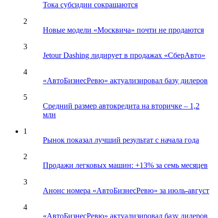
Тока субсидии сокращаются
2
Новые модели «Москвича» почти не продаются
3
Jetour Dashing лидирует в продажах «СберАвто»
4
«АвтоБизнесРевю» актуализировал базу дилеров
5
Средний размер автокредита на вторичке – 1,2
млн
1
Рынок показал лучший результат с начала года
2
Продажи легковых машин: +13% за семь месяцев
3
Анонс номера «АвтоБизнесРевю» за июль-август
4
«АвтоБизнесРевю» актуализировал базу дилеров