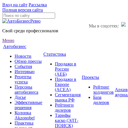
Вход на сайт
Рассылка
Полная версия сайта
Мы в соцсетях:
Свой среди профессионалов
Меню
Автобизнес
Статистика
Новости
Обзор прессы
Продажи в
События
России
Интервью
(АЕБ)
Рецепты
Проекты
Продажи в
успеха
Европе
Персоны
Рейтинг
(ACEA)
Архив
автобизнеса
холдингов
Сегментация
журна
Досье
База
рынка РФ
Эффективные
дилеров
Рейтинги
решения
дилеров
Колонка
Тарифы
Akzonobel
каско (ЭЛТ-
Практика
ПОИСК)