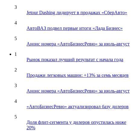
3
Jetour Dashing лидирует в продажах «СберАвто»
4
АвтоВАЗ подвел первые итоги «Лада Бизнес»
5
Анонс номера «АвтоБизнесРевю» за июль-август
1
Рынок показал лучший результат с начала года
2
Продажи легковых машин: +13% за семь месяцев
3
Анонс номера «АвтоБизнесРевю» за июль-август
4
«АвтоБизнесРевю» актуализировал базу дилеров
5
Доля флит-сегмента у дилеров опустилась ниже
20%