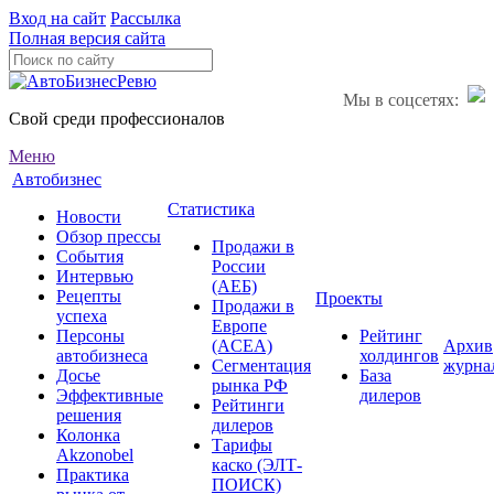
Вход на сайт
Рассылка
Полная версия сайта
Мы в соцсетях:
Свой среди профессионалов
Меню
Автобизнес
Статистика
Новости
Обзор прессы
Продажи в
События
России
Интервью
(АЕБ)
Рецепты
Проекты
Продажи в
успеха
Европе
Персоны
Рейтинг
(ACEA)
Архив
автобизнеса
холдингов
Сегментация
журна
Досье
База
рынка РФ
Эффективные
дилеров
Рейтинги
решения
дилеров
Колонка
Тарифы
Akzonobel
каско (ЭЛТ-
Практика
ПОИСК)