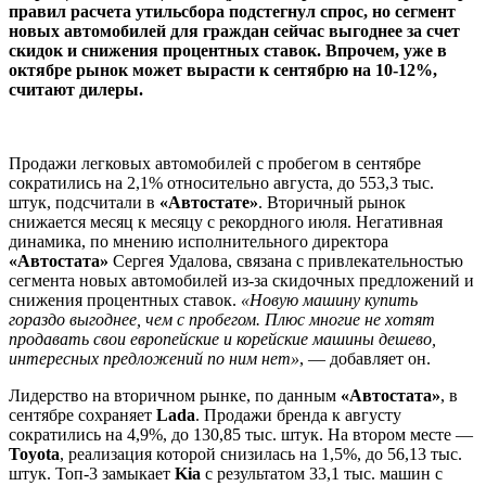
правил расчета утильсбора подстегнул спрос, но сегмент
новых автомобилей для граждан сейчас выгоднее за счет
скидок и снижения процентных ставок. Впрочем, уже в
октябре рынок может вырасти к сентябрю на 10-12%,
считают дилеры.
Продажи легковых автомобилей с пробегом в сентябре
сократились на 2,1% относительно августа, до 553,3 тыс.
штук, подсчитали в
«Автостате»
. Вторичный рынок
снижается месяц к месяцу с рекордного июля. Негативная
динамика, по мнению исполнительного директора
«Автостата»
Сергея Удалова, связана с привлекательностью
сегмента новых автомобилей из-за скидочных предложений и
снижения процентных ставок.
«Новую машину купить
гораздо выгоднее, чем с пробегом. Плюс многие не хотят
продавать свои европейские и корейские машины дешево,
интересных предложений по ним нет»
, — добавляет он.
Лидерство на вторичном рынке, по данным
«Автостата»
, в
сентябре сохраняет
Lada
. Продажи бренда к августу
сократились на 4,9%, до 130,85 тыс. штук. На втором месте —
Toyota
, реализация которой снизилась на 1,5%, до 56,13 тыс.
штук. Топ-3 замыкает
Kia
с результатом 33,1 тыс. машин с