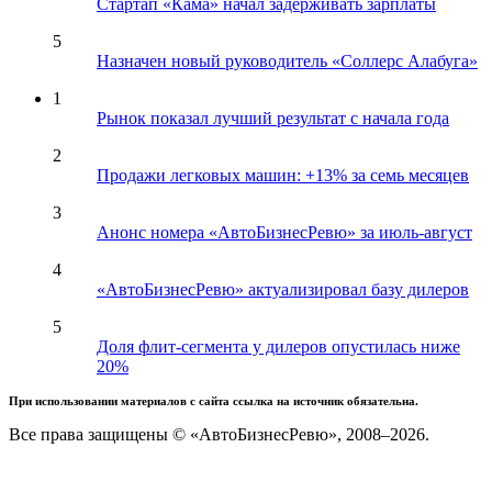
Стартап «Кама» начал задерживать зарплаты
5
Назначен новый руководитель «Соллерс Алабуга»
1
Рынок показал лучший результат с начала года
2
Продажи легковых машин: +13% за семь месяцев
3
Анонс номера «АвтоБизнесРевю» за июль-август
4
«АвтоБизнесРевю» актуализировал базу дилеров
5
Доля флит-сегмента у дилеров опустилась ниже
20%
При использовании материалов с сайта ссылка на источник обязательна.
Все права защищены © «АвтоБизнесРевю», 2008–2026.