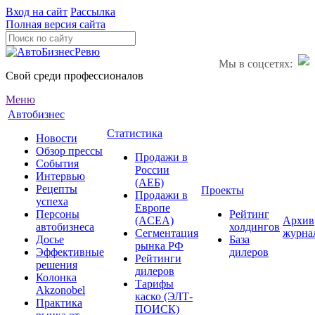
Вход на сайт
Рассылка
Полная версия сайта
Мы в соцсетях:
Свой среди профессионалов
Меню
Автобизнес
Статистика
Новости
Обзор прессы
Продажи в
События
России
Интервью
(АЕБ)
Рецепты
Проекты
Продажи в
успеха
Европе
Персоны
Рейтинг
(ACEA)
Архив
автобизнеса
холдингов
Сегментация
журна
Досье
База
рынка РФ
Эффективные
дилеров
Рейтинги
решения
дилеров
Колонка
Тарифы
Akzonobel
каско (ЭЛТ-
Практика
ПОИСК)