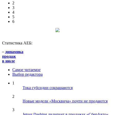
2
3
4
5
6
Статистика АЕБ:
–
динамика
продаж
в июле
Самое читаемое
Выбор редактора
1
Тока субсидии сокращаются
2
Новые модели «Москвича» почти не продаются
3
Jetour Dashing лидирует в продажах «СберАвто»