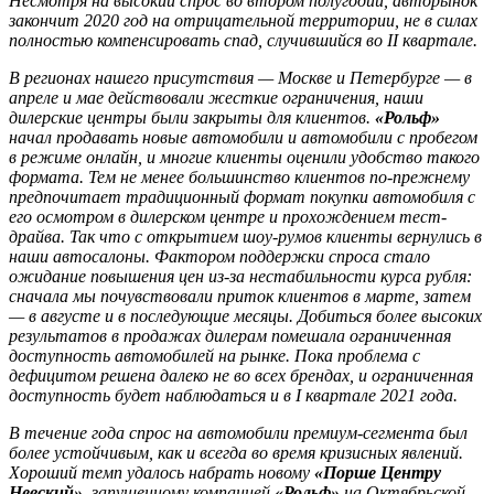
Несмотря на высокий спрос во втором полугодии, авторынок
закончит 2020 год на отрицательной территории, не в силах
полностью компенсировать спад, случившийся во II квартале.
В регионах нашего присутствия — Москве и Петербурге — в
апреле и мае действовали жесткие ограничения, наши
дилерские центры были закрыты для клиентов.
«Рольф»
начал продавать новые автомобили и автомобили с пробегом
в режиме онлайн, и многие клиенты оценили удобство такого
формата. Тем не менее большинство клиентов по-прежнему
предпочитает традиционный формат покупки автомобиля с
его осмотром в дилерском центре и прохождением тест-
драйва. Так что с открытием шоу-румов клиенты вернулись в
наши автосалоны. Фактором поддержки спроса стало
ожидание повышения цен из-за нестабильности курса рубля:
сначала мы почувствовали приток клиентов в марте, затем
— в августе и в последующие месяцы. Добиться более высоких
результатов в продажах дилерам помешала ограниченная
доступность автомобилей на рынке. Пока проблема с
дефицитом решена далеко не во всех брендах, и ограниченная
доступность будет наблюдаться и в I квартале 2021 года.
В течение года спрос на автомобили премиум-сегмента был
более устойчивым, как и всегда во время кризисных явлений.
Хороший темп удалось набрать новому
«Порше Центру
Невский»
, запущенному компанией
«Рольф»
на Октябрьской