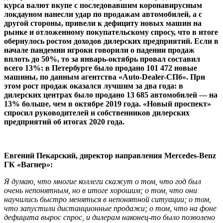
курса валют вкупе с последовавшим коронавирусным
локдауном нанесли удар по продажам автомобилей, а с
другой стороны, привели к дефициту новых машин на
рынке и отложенному покупательскому спросу, что в итоге
обернулось ростом доходов дилерских предприятий. Если в
начале пандемии игроки говорили о падении продаж
вплоть до 50%, то за январь-октябрь провал составил
всего 13%: в Петербурге было продано 101 472 новые
машины, по данным агентства «Auto-Dealer-СПб». При
этом рост продаж оказался лучшим за два года: в
дилерских центрах было продано 13 685 автомобилей — на
13% больше, чем в октябре 2019 года. «Новый проспект»
спросил руководителей и собственников дилерских
предприятий об итогах 2020 года.
Евгений Пекарский, директор направления Mercedes-Benz
ГК «Вагнер»:
Я думаю, что многие коллеги скажут о том, что год был
очень непонятным, но в итоге хорошим; о том, что они
научились быстро меняться в непонятной ситуации; о том,
что запустили дистанционные продажи; о том, что на фоне
дефицита вырос спрос, и дилерам наконец-то было позволено