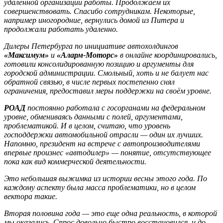
удаленной организации работы. Продолжаем их
совершенствовать. Спасибо сотрудникам. Некоторые,
например иногородние, вернулись домой из Питера и
продолжали работать удаленно.
Дилеры Петербурга по инициативе автохолдингов
«Максимум»
и
«Аларм-Моторс»
в онлайне координировались,
готовили консолидированную позицию и аргументы для
городской администрации. Смольный, хоть и не балует нас
обратной связью, в числе первых постепенно снял
ограничения, предоставил меры поддержки на своём уровне.
РОАД
постоянно работала с госорганами на федеральном
уровне, обмениваясь данными с полей, аргументами,
проблематикой. И в целом, считаю, что уровень
господдержки автомобильной отрасли — один их лучших.
Напомню, президент на встрече с автопроизводителями
впервые произнес «автодилер» — понятие, отсутствующее
пока как вид коммерческой деятельности.
Это небольшая выжимка из истории весны этого года. По
каждому аспекту была масса проблематики, но в целом
вектора такие.
Вторая половина года — это еще одна реальность, в которой
мы оказались. Спрос довольно быстро восстановился, и до