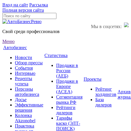
Вход на сайт
Рассылка
Полная версия сайта
Мы в соцсетях:
Свой среди профессионалов
Меню
Автобизнес
Статистика
Новости
Обзор прессы
Продажи в
События
России
Интервью
(АЕБ)
Рецепты
Проекты
Продажи в
успеха
Европе
Персоны
Рейтинг
(ACEA)
Архив
автобизнеса
холдингов
Сегментация
журна
Досье
База
рынка РФ
Эффективные
дилеров
Рейтинги
решения
дилеров
Колонка
Тарифы
Akzonobel
каско (ЭЛТ-
Практика
ПОИСК)