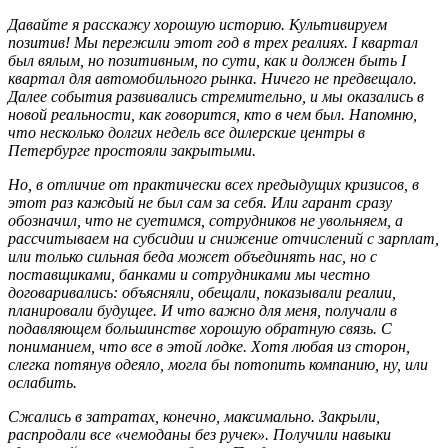
Давайте я расскажу хорошую историю. Культивируем
позитив! Мы пережили этот год в трех реалиях. I квартал
был вялым, но позитивным, по сути, как и должен быть I
квартал для автомобильного рынка. Ничего не предвещало.
Далее события развивались стремительно, и мы оказались в
новой реальности, как говорится, кто в чем был. Напомню,
что несколько долгих недель все дилерские центры в
Петербурге простояли закрытыми.
Но, в отличие от практически всех предыдущих кризисов, в
этот раз каждый не был сам за себя. Или гарант сразу
обозначил, что не суетимся, сотрудников не увольняем, а
рассчитываем на субсидии и снижение отчислений с зарплат,
или только сильная беда может объединять нас, но с
поставщиками, банками и сотрудниками мы честно
договаривались: объясняли, обещали, показывали реалии,
планировали будущее. И что важно для меня, получали в
подавляющем большинстве хорошую обратную связь. С
пониманием, что все в этой лодке. Хотя любая из сторон,
слегка потянув одеяло, могла бы потопить компанию, ну, или
ослабить.
Сжались в затратах, конечно, максимально. Закрыли,
распродали все «чемоданы без ручек». Получили навыки