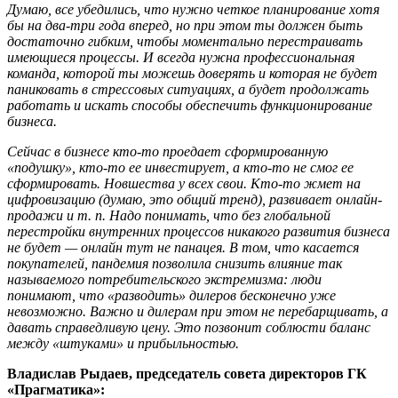
Думаю, все убедились, что нужно четкое планирование хотя
бы на два-три года вперед, но при этом ты должен быть
достаточно гибким, чтобы моментально перестраивать
имеющиеся процессы. И всегда нужна профессиональная
команда, которой ты можешь доверять и которая не будет
паниковать в стрессовых ситуациях, а будет продолжать
работать и искать способы обеспечить функционирование
бизнеса.
Сейчас в бизнесе кто-то проедает сформированную
«подушку», кто-то ее инвестирует, а кто-то не смог ее
сформировать. Новшества у всех свои. Кто-то жмет на
цифровизацию (думаю, это общий тренд), развивает онлайн-
продажи и т. п. Надо понимать, что без глобальной
перестройки внутренних процессов никакого развития бизнеса
не будет — онлайн тут не панацея. В том, что касается
покупателей, пандемия позволила снизить влияние так
называемого потребительского экстремизма: люди
понимают, что «разводить» дилеров бесконечно уже
невозможно. Важно и дилерам при этом не перебарщивать, а
давать справедливую цену. Это позвонит соблюсти баланс
между «штуками» и прибыльностью.
Владислав Рыдаев, председатель совета директоров ГК
«Прагматика»: