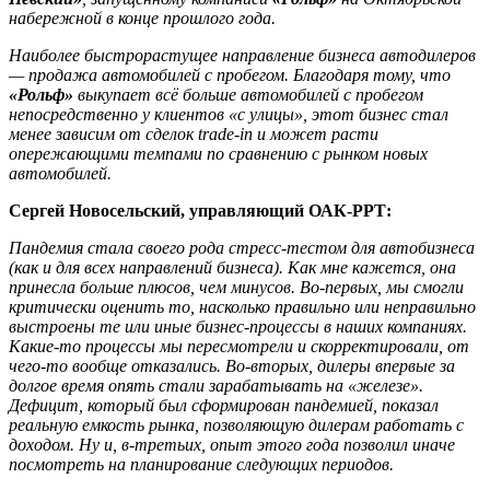
набережной в конце прошлого года.
Наиболее быстрорастущее направление бизнеса автодилеров
— продажа автомобилей с пробегом. Благодаря тому, что
«Рольф»
выкупает всё больше автомобилей с пробегом
непосредственно у клиентов «с улицы», этот бизнес стал
менее зависим от сделок trade-in и может расти
опережающими темпами по сравнению с рынком новых
автомобилей.
Сергей Новосельский, управляющий ОАК-РРТ:
Пандемия стала своего рода стресс-тестом для автобизнеса
(как и для всех направлений бизнеса). Как мне кажется, она
принесла больше плюсов, чем минусов. Во-первых, мы смогли
критически оценить то, насколько правильно или неправильно
выстроены те или иные бизнес-процессы в наших компаниях.
Какие-то процессы мы пересмотрели и скорректировали, от
чего-то вообще отказались. Во-вторых, дилеры впервые за
долгое время опять стали зарабатывать на «железе».
Дефицит, который был сформирован пандемией, показал
реальную емкость рынка, позволяющую дилерам работать с
доходом. Ну и, в-третьих, опыт этого года позволил иначе
посмотреть на планирование следующих периодов.