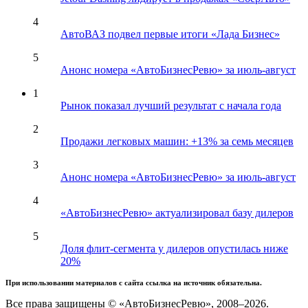
4
АвтоВАЗ подвел первые итоги «Лада Бизнес»
5
Анонс номера «АвтоБизнесРевю» за июль-август
1
Рынок показал лучший результат с начала года
2
Продажи легковых машин: +13% за семь месяцев
3
Анонс номера «АвтоБизнесРевю» за июль-август
4
«АвтоБизнесРевю» актуализировал базу дилеров
5
Доля флит-сегмента у дилеров опустилась ниже
20%
При использовании материалов с сайта ссылка на источник обязательна.
Все права защищены © «АвтоБизнесРевю», 2008–2026.