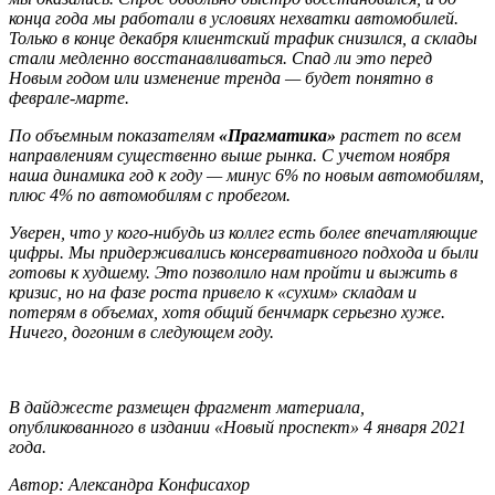
конца года мы работали в условиях нехватки автомобилей.
Только в конце декабря клиентский трафик снизился, а склады
стали медленно восстанавливаться. Спад ли это перед
Новым годом или изменение тренда — будет понятно в
феврале-марте.
По объемным показателям
«Прагматика»
растет по всем
направлениям существенно выше рынка. С учетом ноября
наша динамика год к году — минус 6% по новым автомобилям,
плюс 4% по автомобилям с пробегом.
Уверен, что у кого-нибудь из коллег есть более впечатляющие
цифры. Мы придерживались консервативного подхода и были
готовы к худшему. Это позволило нам пройти и выжить в
кризис, но на фазе роста привело к «сухим» складам и
потерям в объемах, хотя общий бенчмарк серьезно хуже.
Ничего, догоним в следующем году.
В дайджесте размещен фрагмент материала,
опубликованного в издании «Новый проспект» 4 января 2021
года.
Автор: Александра Конфисахор