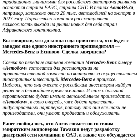
традиционно значимыми для российского автопрома рынками
остаются страны ЕАЭС, страны СНГ. В планах
АвтоВАЗа
,
например, заложено около 20 тыс. автомобилей на экспорт в
2023 году. Параллельно компания рассматривает
возможность выхода на рынки новых для себя стран
Африканского континента.
Вы говорили, что до конца года прояснится, что будет с
заводом еще одного иностранного производителя —
Mercedes-Benz в Есипово. Сделка завершена?
Сделка по передаче активов компании
Mercedes-Benz
дилеру
«Автодом»
готовится для рассмотрения на
правительственной комиссии по контролю за осуществлением
иностранных инвестиций.
Mercedes-Benz
в процессе.
Надеюсь, что они вместе с российским инвестором найдут
решение в ближайшее время все-таки. И там с большой
вероятностью будет именно автомобильное производство.
«Автодом»
, в свою очередь, уже будет привлекать
индустриальных партнеров, потому что они все-таки не
производители, они умеют продавать и обслуживать.
Ранее сообщалось, что Aurus совместно со своим
эмиратским акционером Tawazun ведут разработку
дилерской сети компании в ОАЭ, а также что обсуждается