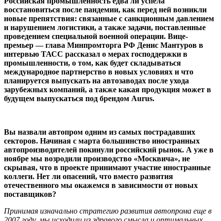
Российская промышленность едва ли успела
восстановиться после пандемии, как перед ней возникли
новые препятствия: связанные с санкционным давлением
и нарушением логистики, а также задачи, поставленные
проведением специальной военной операции. Вице-
премьер — глава Минпромторга РФ Денис Мантуров в
интервью ТАСС рассказал о мерах господдержки в
промышленности, о том, как будет складываться
международное партнерство в новых условиях и что
планируется выпускать на автозаводах после ухода
зарубежных компаний, а также какая продукция может в
будущем выпускаться под брендом Aurus.
Вы назвали автопром одним из самых пострадавших
секторов. Начиная с марта большинство иностранных
автопроизводителей покинули российский рынок. А уже в
ноябре мы возродили производство «Москвича», не
скрывая, что в проекте принимают участие иностранные
коллеги. Нет ли опасений, что вместо развития
отечественного мы окажемся в зависимости от новых
поставщиков?
Принимая изначально стратегию развития автопрома еще в
2007 году, мы исходили из здравого смысла и оптимальных