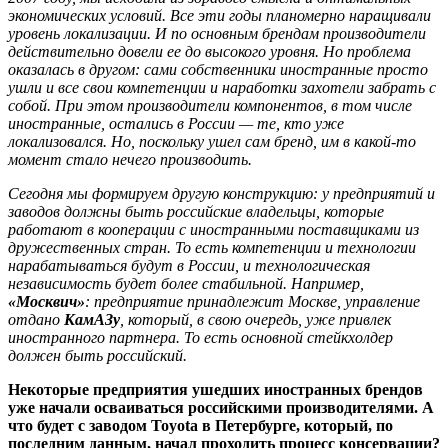
экономических условий. Все эти годы планомерно наращивали
уровень локализации. И по основным брендам производители
действительно довели ее до высокого уровня. Но проблема
оказалась в другом: сами собственники иностранные просто
ушли и все свои компетенции и наработки захотели забрать с
собой. При этом производители компонентов, в том числе
иностранные, остались в России — те, кто уже
локализовался. Но, поскольку ушел сам бренд, им в какой-то
момент стало нечего производить.
Сегодня мы формируем другую конструкцию: у предприятий и
заводов должны быть российские владельцы, которые
работают в кооперации с иностранными поставщиками из
дружественных стран. То есть компетенции и технологии
нарабатываться будут в России, и технологическая
независимость будет более стабильной. Например,
«Москвич»
: предприятие принадлежит Москве, управление
отдано
КамАЗу
, который, в свою очередь, уже привлек
иностранного партнера. То есть основной стейкхолдер
должен быть российский.
Некоторые предприятия ушедших иностранных брендов
уже начали осваиваться российскими производителями. А
что будет с заводом Toyota в Петербурге, который, по
последним данным, начал проходить процесс консервации?