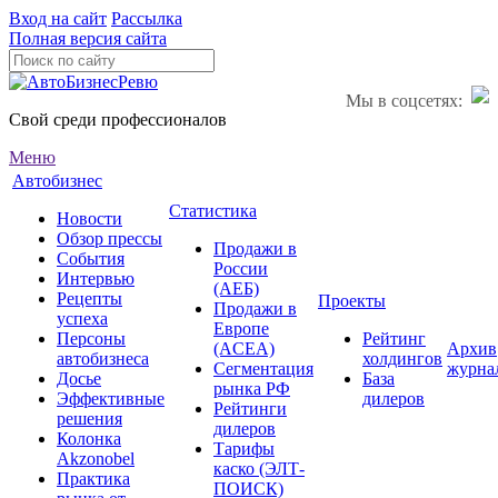
Вход на сайт
Рассылка
Полная версия сайта
Мы в соцсетях:
Свой среди профессионалов
Меню
Автобизнес
Статистика
Новости
Обзор прессы
Продажи в
События
России
Интервью
(АЕБ)
Рецепты
Проекты
Продажи в
успеха
Европе
Персоны
Рейтинг
(ACEA)
Архив
автобизнеса
холдингов
Сегментация
журна
Досье
База
рынка РФ
Эффективные
дилеров
Рейтинги
решения
дилеров
Колонка
Тарифы
Akzonobel
каско (ЭЛТ-
Практика
ПОИСК)