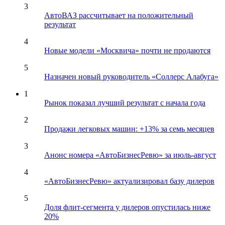
3
АвтоВАЗ рассчитывает на положительный
результат
4
Новые модели «Москвича» почти не продаются
5
Назначен новый руководитель «Соллерс Алабуга»
1
Рынок показал лучший результат с начала года
2
Продажи легковых машин: +13% за семь месяцев
3
Анонс номера «АвтоБизнесРевю» за июль-август
4
«АвтоБизнесРевю» актуализировал базу дилеров
5
Доля флит-сегмента у дилеров опустилась ниже
20%