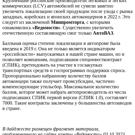
Крупнейшие российские производители легковых и легких
коммерческих (LCV) автомобилей не сумели заметно
увеличить локализацию своей продукции после ухода с рынка
западных, корейских и японских автоконцернов в 2022 г. Это
следует из заключений
Минпромторга
, с которыми
ознакомились
«Ведомости»
. Существенно увеличить
отечественную составляющую смог только
АвтоВАЗ
.
Балльная оценка степени локализации в автопроме была
введена в 2019 г. Она не только является индикатором
«российскости» выпускаемых в нашей стране машин, но и
позволяет компаниям, подписавшим специнвестконтракт
(СПИК), претендовать на участие в госзакупках
транспортных средств и госпрограммах поддержки спроса.
Пропорционально набранному количеству баллов
автоконцерн также получает промсубсидии, частично
компенсирующие утильсбор. Максимальное количество
баллов, которое может набрать автопроизводитель из числа
подписавших СПИК первой версии (СПИК 1.0), составляет
7000. Такие контракты заключены у большинства автозаводов
в стране.
В дайджесте размещен фрагмент материала,
опубликованного на сайте газеты «Ведомости» 03.10.2023