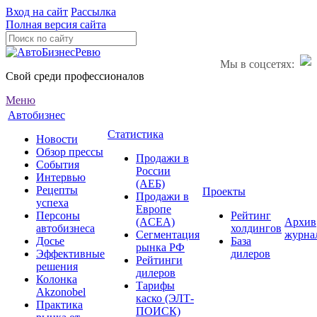
Вход на сайт
Рассылка
Полная версия сайта
Мы в соцсетях:
Свой среди профессионалов
Меню
Автобизнес
Статистика
Новости
Обзор прессы
Продажи в
События
России
Интервью
(АЕБ)
Рецепты
Проекты
Продажи в
успеха
Европе
Персоны
Рейтинг
(ACEA)
Архив
автобизнеса
холдингов
Сегментация
журна
Досье
База
рынка РФ
Эффективные
дилеров
Рейтинги
решения
дилеров
Колонка
Тарифы
Akzonobel
каско (ЭЛТ-
Практика
ПОИСК)