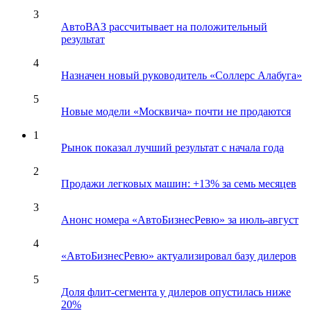
3
АвтоВАЗ рассчитывает на положительный
результат
4
Назначен новый руководитель «Соллерс Алабуга»
5
Новые модели «Москвича» почти не продаются
1
Рынок показал лучший результат с начала года
2
Продажи легковых машин: +13% за семь месяцев
3
Анонс номера «АвтоБизнесРевю» за июль-август
4
«АвтоБизнесРевю» актуализировал базу дилеров
5
Доля флит-сегмента у дилеров опустилась ниже
20%