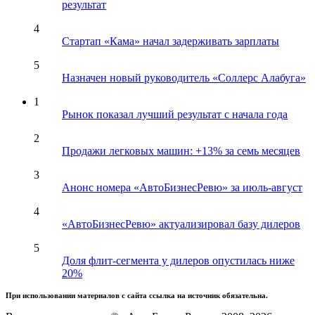
результат
4
Стартап «Кама» начал задерживать зарплаты
5
Назначен новый руководитель «Соллерс Алабуга»
1
Рынок показал лучший результат с начала года
2
Продажи легковых машин: +13% за семь месяцев
3
Анонс номера «АвтоБизнесРевю» за июль-август
4
«АвтоБизнесРевю» актуализировал базу дилеров
5
Доля флит-сегмента у дилеров опустилась ниже
20%
При использовании материалов с сайта ссылка на источник обязательна.