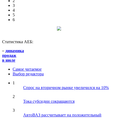
2
3
4
5
6
Статистика АЕБ:
–
динамика
продаж
в июле
Самое читаемое
Выбор редактора
1
Спрос на вторичном рынке увеличился на 10%
2
Тока субсидии сокращаются
3
АвтоВАЗ рассчитывает на положительный