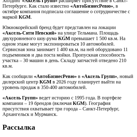
Холдинг
«Аксель Групп»
расширяет присутствие в Санкт-
Петербурге. Как стало известно
«АвтоБизнесРевю»
, в
октябре компания подписала соглашение о сотрудничестве с
маркой
KGM
.
Южнокорейский бренд будет представлен на локации
«Аксель-Сити Невский»
на улице Тельмана. Площадь
двухуровневого шоу-рума
KGM
превышает 1 500 кв.м. На
одном этаже могут экспонироваться 10 автомобилей.
Сервисная зона занимает 1 400 кв.м, на ней оборудовано 11
подъемников и два поста мойки. Пропускная способность
участка – 30 машин в день. Складу запчастей отведено 210
кв.м.
Как сообщили
«АвтоБизнесРевю»
в
«Аксель Групп»
, новый
дилерский центр
KGM
в 2026 году планирует выйти на
уровень продаж в 350-400 автомобилей.
«Аксель Групп»
ведет историю с 1995 года. В портфеле
компании – 19 брендов (включая
KGM
). География
присутствия охватывает три города – Санкт-Петербург,
Архангельск и Мурманск.
Рассылка