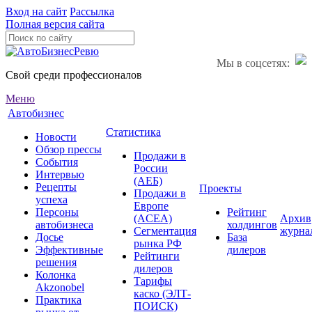
Вход на сайт
Рассылка
Полная версия сайта
Мы в соцсетях:
Свой среди профессионалов
Меню
Автобизнес
Статистика
Новости
Обзор прессы
Продажи в
События
России
Интервью
(АЕБ)
Рецепты
Проекты
Продажи в
успеха
Европе
Персоны
Рейтинг
(ACEA)
Архив
автобизнеса
холдингов
Сегментация
журна
Досье
База
рынка РФ
Эффективные
дилеров
Рейтинги
решения
дилеров
Колонка
Тарифы
Akzonobel
каско (ЭЛТ-
Практика
ПОИСК)