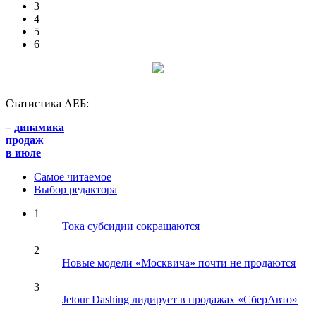
3
4
5
6
Статистика АЕБ:
–
динамика
продаж
в июле
Самое читаемое
Выбор редактора
1
Тока субсидии сокращаются
2
Новые модели «Москвича» почти не продаются
3
Jetour Dashing лидирует в продажах «СберАвто»