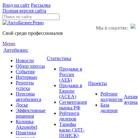
Вход на сайт
Рассылка
Полная версия сайта
Мы в соцсетях:
Свой среди профессионалов
Меню
Автобизнес
Статистика
Новости
Обзор прессы
Продажи в
События
России
Интервью
(АЕБ)
Рецепты
Проекты
Продажи в
успеха
Европе
Персоны
Рейтинг
(ACEA)
Архив
автобизнеса
холдингов
Сегментация
журна
Досье
База
рынка РФ
Эффективные
дилеров
Рейтинги
решения
дилеров
Колонка
Тарифы
Akzonobel
каско (ЭЛТ-
Практика
ПОИСК)