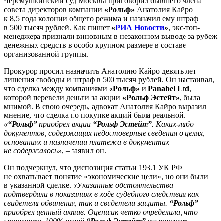
Черемушкинский суд Москвы приговорил бывшего члена
совета директоров компании
«Рольф»
Анатолия Кайро
к 8,5 года колонии общего режима и назначил ему штраф
в 500 тысяч рублей. Как пишет
«
РИА Новости
»
, экс-топ-
менеджера признали виновным в незаконном выводе за рубеж
денежных средств в особо крупном размере в составе
организованной группы.
Прокурор просил назначить Анатолию Кайро девять лет
лишения свободы и штраф в 500 тысяч рублей. Он настаивал,
что сделка между компаниями
«Рольф»
и
Panabel Ltd
,
которой перевели деньги за акции
«Рольф Эстейт»
, была
мнимой. В свою очередь, адвокат Анатолия Кайро выразил
мнение, что сделка по покупке акций была реальной.
«
“Рольф”
приобрел акции
“Рольф Эстейт”
. Каких-либо
документов, содержащих недостоверные сведения о целях,
основаниях и назначении платежа в документах
не содержалось»
, – заявил он.
Он подчеркнул, что диспозиция статьи 193.1 УК РФ
не охватывает понятие «экономические цели», но они были
в указанной сделке.
«Указанные обстоятельства
подтвердили в показаниях в ходе судебного следствия как
свидетели обвинения, так и свидетели защиты.
“Рольф”
приобрел ценный актив. Оценщик четко определила, что
стоимость 100% акций
“Рольф Эстейт”
составляет