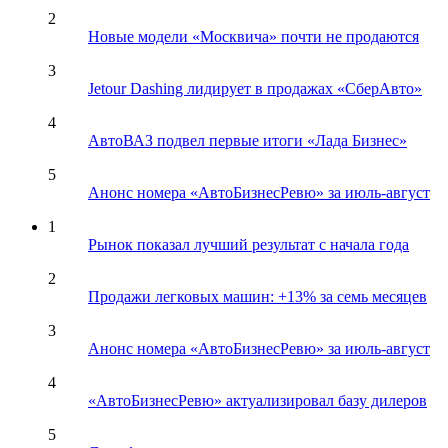
2
Новые модели «Москвича» почти не продаются
3
Jetour Dashing лидирует в продажах «СберАвто»
4
АвтоВАЗ подвел первые итоги «Лада Бизнес»
5
Анонс номера «АвтоБизнесРевю» за июль-август
1
Рынок показал лучший результат с начала года
2
Продажи легковых машин: +13% за семь месяцев
3
Анонс номера «АвтоБизнесРевю» за июль-август
4
«АвтоБизнесРевю» актуализировал базу дилеров
5