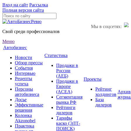
Вход на сайт
Рассылка
Полная версия сайта
Мы в соцсетях:
Свой среди профессионалов
Меню
Автобизнес
Статистика
Новости
Обзор прессы
Продажи в
События
России
Интервью
(АЕБ)
Рецепты
Проекты
Продажи в
успеха
Европе
Персоны
Рейтинг
(ACEA)
Архив
автобизнеса
холдингов
Сегментация
журна
Досье
База
рынка РФ
Эффективные
дилеров
Рейтинги
решения
дилеров
Колонка
Тарифы
Akzonobel
каско (ЭЛТ-
Практика
ПОИСК)