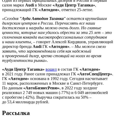
Один из первых официальных дилеров в России и первый
салон марки
Audi
в Москве
«Ауди Центр Таганка»
,
принадлежащий ГК
«Автодом»
, отметил 25-летие.
«Сегодня
"Ауди Автодом Таганка
" остается крупнейшим
дилерским центром в России. Перечислять все наши
достижения и награды можно очень долго. Но главные
ценности, которые нам удалось обрести за эти 25 лет – это
сплоченная команда высокопрофессиональных сотрудников
и наши клиенты,
– говорит Алексей Кирдяшов, управляющий
директор бренда
Audi
ГК
«Автодом»
. –
Мы можем смело
заявить, что зарекомендовали себя как надежный
и проверенный дилер, крепко стоящий на ногах во время
турбулентности рынка»
.
«Ауди Центр Таганка»
вошел
в состав ГК
«Автодом»
в 2021 году. Ранее салон принадлежал ГК
«АвтоСпецЦентр»
.
ГК
«Автодом»
основана в 1992 году. Сегодня насчитывает
11 марок, расположенных в Москве и Санкт-Петербурге.
По данным
«АвтоБизнесРевю»
, в 2022 году холдинг
реализовал 2 749 новых машин (-77%) и 6 049 автомобилей
с пробегом (-42%). Выручка сократилась на 50% –
до 53,4 миллиарда рублей.
Рассылка