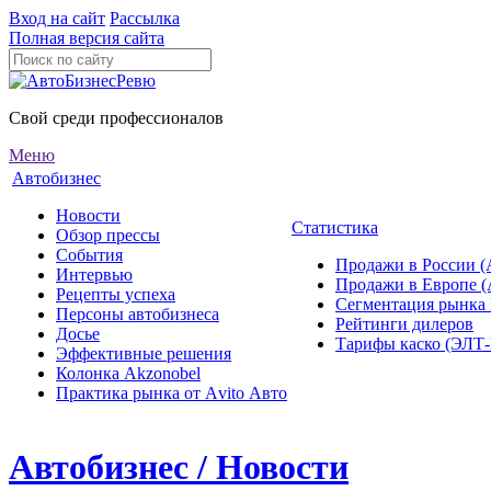
Вход на сайт
Рассылка
Полная версия сайта
Свой среди профессионалов
Меню
Автобизнес
Новости
Статистика
Обзор прессы
События
Продажи в России (
Интервью
Продажи в Европе 
Рецепты успеха
Сегментация рынка
Персоны автобизнеса
Рейтинги дилеров
Досье
Тарифы каско (ЭЛ
Эффективные решения
Колонка Akzonobel
Практика рынка от Аvito Авто
Автобизнес / Новости