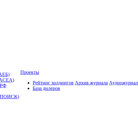
Проекты
АЕБ)
(ACEA)
Рейтинг холдингов
Архив журнала
Аудиожурнал
 РФ
База дилеров
Т-ПОИСК)