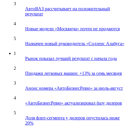
3
АвтоВАЗ рассчитывает на положительный
результат
4
Новые модели «Москвича» почти не продаются
5
Назначен новый руководитель «Соллерс Алабуга»
1
Рынок показал лучший результат с начала года
2
Продажи легковых машин: +13% за семь месяцев
3
Анонс номера «АвтоБизнесРевю» за июль-август
4
«АвтоБизнесРевю» актуализировал базу дилеров
5
Доля флит-сегмента у дилеров опустилась ниже
20%