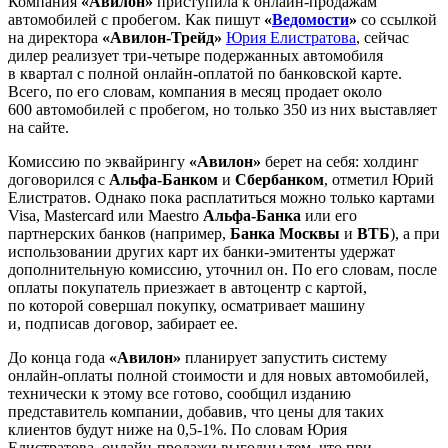
Компания
«Авилон»
приступила к онлайн-продажам
автомобилей с пробегом. Как пишут
«
Ведомости
»
со ссылкой
на директора
«Авилон-Трейд»
Юрия Елистратова
, сейчас
дилер реализует три-четыре подержанных автомобиля
в квартал с полной онлайн-оплатой по банковской карте.
Всего, по его словам, компания в месяц продает около
600 автомобилей c пробегом, но только 350 из них выставляет
на сайте.
Комиссию по эквайрингу
«Авилон»
берет на себя: холдинг
договорился с
Альфа-Банком
и
Сбербанком
, отметил Юрий
Елистратов. Однако пока расплатиться можно только картами
Visa, Mastercard или Maestro
Альфа-Банка
или его
партнерских банков (например,
Банка Москвы
и
ВТБ
), а при
использовании других карт их банки-эмитенты удержат
дополнительную комиссию, уточнил он. По его словам, после
оплаты покупатель приезжает в автоцентр с картой,
по которой совершал покупку, осматривает машину
и, подписав договор, забирает ее.
До конца года
«Авилон»
планирует запустить систему
онлайн-оплаты полной стоимости и для новых автомобилей,
технически к этому все готово, сообщил изданию
представитель компании, добавив, что цены для таких
клиентов будут ниже на 0,5-1%. По словам Юрия
Елистратова, онлайн-продажи выгодны тем, что при