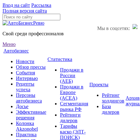
Вход на сайт
Рассылка
Полная версия сайта
Мы в соцсетях:
Свой среди профессионалов
Меню
Автобизнес
Статистика
Новости
Обзор прессы
Продажи в
События
России
Интервью
(АЕБ)
Рецепты
Проекты
Продажи в
успеха
Европе
Персоны
Рейтинг
(ACEA)
Архив
автобизнеса
холдингов
Сегментация
журна
Досье
База
рынка РФ
Эффективные
дилеров
Рейтинги
решения
дилеров
Колонка
Тарифы
Akzonobel
каско (ЭЛТ-
Практика
ПОИСК)