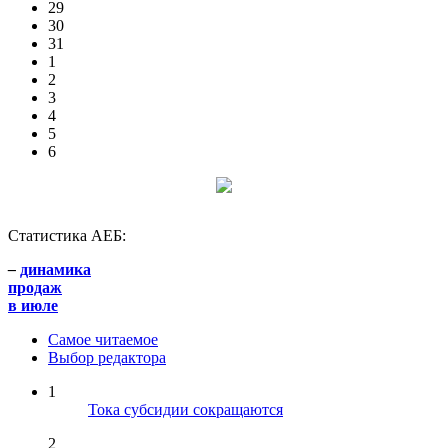
29
30
31
1
2
3
4
5
6
Статистика АЕБ:
–
динамика
продаж
в июле
Самое читаемое
Выбор редактора
1
Тока субсидии сокращаются
2