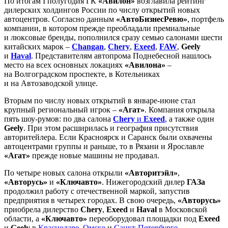
По итогам I полугодия ГК
«Авилон»
возглавила рейтинг
дилерских холдингов России по числу открытий новых
автоцентров. Согласно данным
«АвтоБизнесРевю»
, портфель
компании, в котором прежде преобладали премиальные
и люксовые бренды, пополнился сразу семью салонами шести
китайских марок –
Changan
,
Chery
,
Exeed
,
FAW
,
Geely
и
Haval
. Представителям автопрома Поднебесной нашлось
место на всех основных локациях
«Авилона»
–
на Волгоградском проспекте, в Котельниках
и на Автозаводской улице.
Вторым по числу новых открытий в январе-июне стал
крупный региональный игрок –
«Агат»
. Компания открыла
пять шоу-румов: по два салона
Chery
и
Exeed
, а также один
Geely
. При этом расширилась и география присутствия
авторитейлера. Если Красноярск и Саранск были охвачены
автоцентрами группы и раньше, то в Рязани и Ярославле
«Агат»
прежде новые машины не продавал.
По четыре новых салона открыли
«Авторитэйл»
,
«Авторусь»
и
«Ключавто»
. Нижегородский дилер
ГАЗа
продолжил работу с отечественной маркой, запустив
предприятия в четырех городах. В свою очередь,
«Авторусь»
приобрела дилерство
Chery
,
Exeed
и
Haval
в Московской
области, а
«Ключавто»
переоборудовал площадки под
Exeed
и
Geely
в
Краснодаре
,
Омске
и
Санкт-Петербурге
.