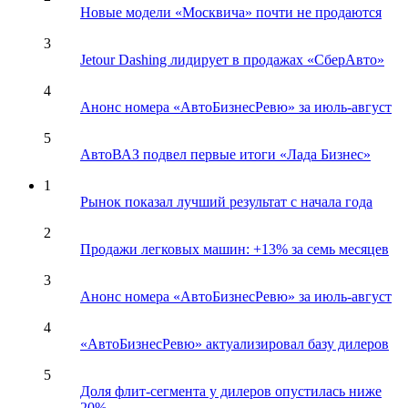
Новые модели «Москвича» почти не продаются
3
Jetour Dashing лидирует в продажах «СберАвто»
4
Анонс номера «АвтоБизнесРевю» за июль-август
5
АвтоВАЗ подвел первые итоги «Лада Бизнес»
1
Рынок показал лучший результат с начала года
2
Продажи легковых машин: +13% за семь месяцев
3
Анонс номера «АвтоБизнесРевю» за июль-август
4
«АвтоБизнесРевю» актуализировал базу дилеров
5
Доля флит-сегмента у дилеров опустилась ниже
20%