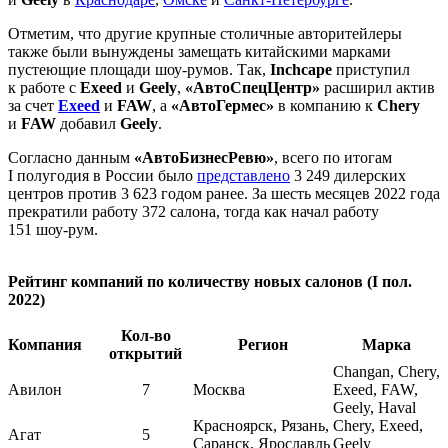
Отметим, что другие крупные столичные авторитейлеры
также были вынуждены замещать китайскими марками
пустеющие площади шоу-румов. Так,
Inchcape
приступил
к работе с
Exeed
и
Geely
,
«АвтоСпецЦентр»
расширил актив
за счет
Exeed
и
FAW
, а
«АвтоГермес»
в компанию к
Chery
и
FAW
добавил
Geely
.
Согласно данным
«АвтоБизнесРевю»
, всего по итогам
I полугодия в России было
представлено
3 249 дилерских
центров против 3 623 годом ранее. За шесть месяцев 2022 года
прекратили работу 372 салона, тогда как начал работу
151 шоу-рум.
Рейтинг компаний по количеству новых салонов (I пол.
2022)
Кол-во
Компания
Регион
Марка
открытий
Changan, Chery,
Авилон
7
Москва
Exeed, FAW,
Geely, Haval
Красноярск, Рязань,
Chery, Exeed,
Агат
5
Саранск, Ярославль
Geely