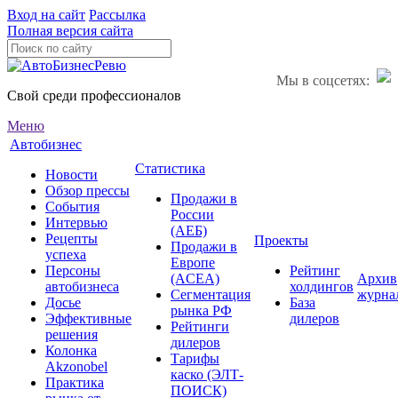
Вход на сайт
Рассылка
Полная версия сайта
Мы в соцсетях:
Свой среди профессионалов
Меню
Автобизнес
Статистика
Новости
Обзор прессы
Продажи в
События
России
Интервью
(АЕБ)
Рецепты
Проекты
Продажи в
успеха
Европе
Персоны
Рейтинг
(ACEA)
Архив
автобизнеса
холдингов
Сегментация
журна
Досье
База
рынка РФ
Эффективные
дилеров
Рейтинги
решения
дилеров
Колонка
Тарифы
Akzonobel
каско (ЭЛТ-
Практика
ПОИСК)