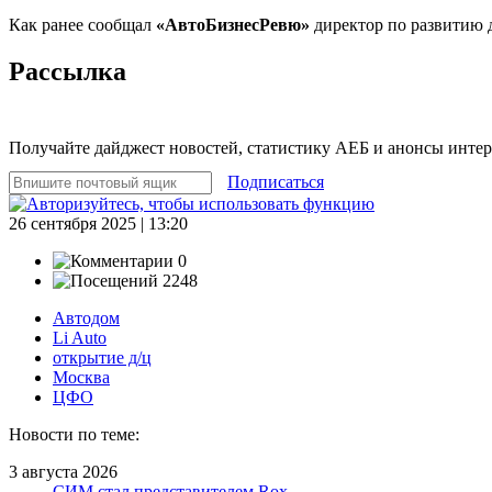
Как ранее сообщал
«АвтоБизнесРевю»
директор по развитию 
Рассылка
Получайте дайджест новостей, статистику АЕБ и анонсы инте
Подписаться
26 сентября 2025 | 13:20
0
2248
Автодом
Li Auto
открытие д/ц
Москва
ЦФО
Новости по теме:
3 августа 2026
СИМ стал представителем Rox