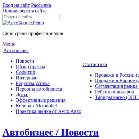
Вход на сайт
Рассылка
Полная версия сайта
Свой среди профессионалов
Меню
Автобизнес
Новости
Статистика
Обзор прессы
События
Продажи в России (
Интервью
Продажи в Европе 
Рецепты успеха
Сегментация рынка
Персоны автобизнеса
Рейтинги дилеров
Досье
Тарифы каско (ЭЛ
Эффективные решения
Колонка Akzonobel
Практика рынка от Аvito Авто
Автобизнес / Новости