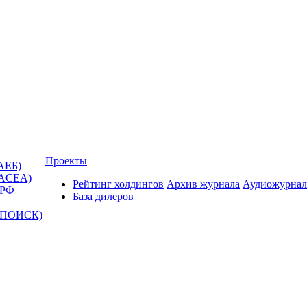
Проекты
АЕБ)
(ACEA)
Рейтинг холдингов
Архив журнала
Аудиожурнал
 РФ
База дилеров
Т-ПОИСК)