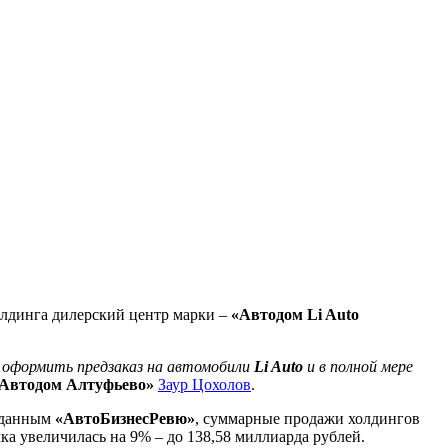
холдинга дилерский центр марки –
«Автодом Li Auto
 оформить предзаказ на автомобили
Li Auto
и в полной мере
Автодом Алтуфьево»
Заур Цохолов
.
о данным
«АвтоБизнесРевю»
, суммарные продажи холдингов
ка увеличилась на 9% – до 138,58 миллиарда рублей.