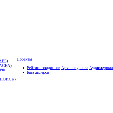
Проекты
АЕБ)
(ACEA)
Рейтинг холдингов
Архив журнала
Аудиожурнал
 РФ
База дилеров
Т-ПОИСК)