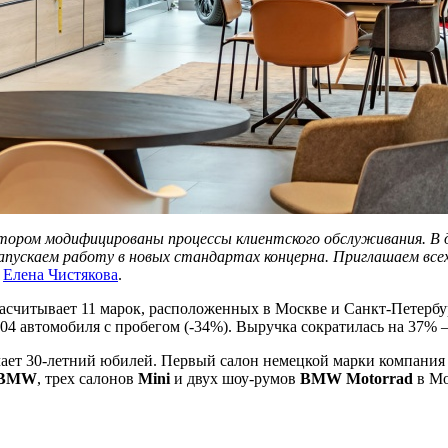
тором модифицированы процессы клиентского обслуживания. В д
 запускаем работу в новых стандартах концерна. Приглашаем вс
Елена Чистякова
.
 насчитывает 11 марок, расположенных в Москве и Санкт-Петерб
04 автомобиля с пробегом (-34%). Выручка сократилась на 37% –
ает 30-летний юбилей. Первый салон немецкой марки компания от
BMW
, трех салонов
Mini
и двух шоу-румов
BMW Motorrad
в Мо