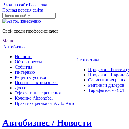
Вход на сайт
Рассылка
Полная версия сайта
Свой среди профессионалов
Меню
Автобизнес
Новости
Статистика
Обзор прессы
События
Продажи в России (
Интервью
Продажи в Европе 
Рецепты успеха
Сегментация рынка
Персоны автобизнеса
Рейтинги дилеров
Досье
Тарифы каско (ЭЛ
Эффективные решения
Колонка Akzonobel
Практика рынка от Аvito Авто
Автобизнес / Новости