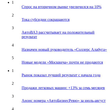
1
Спрос на вторичном рынке увеличился на 10%
2
Тока субсидии сокращаются
3
АвтоВАЗ рассчитывает на положительный
результат
4
Назначен новый руководитель «Соллерс Алабуга»
5
Новые модели «Москвича» почти не продаются
1
Рынок показал лучший результат с начала года
2
Продажи легковых машин: +13% за семь месяцев
3
Анонс номера «АвтоБизнесРевю» за июль-август
4