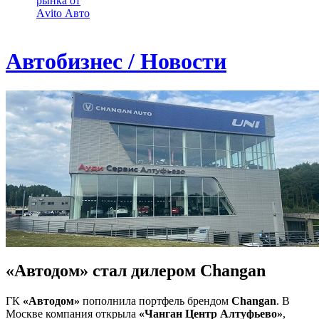
рынка от
Аvito Авто
Автобизнес / Новости
«Автодом» стал дилером Changan
ГК
«Автодом»
пополнила портфель брендом
Changan
. В
Москве компания открыла
«Чанган Центр Алтуфьево»
,