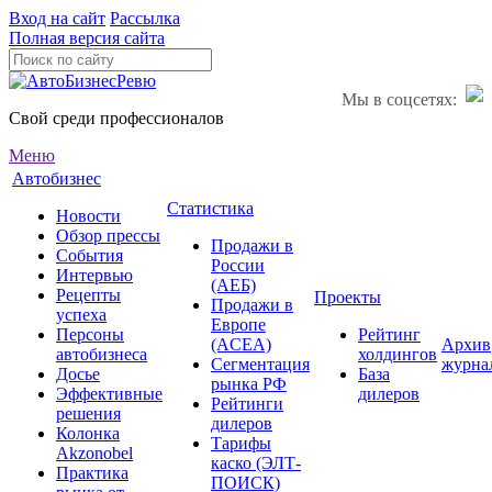
Вход на сайт
Рассылка
Полная версия сайта
Мы в соцсетях:
Свой среди профессионалов
Меню
Автобизнес
Статистика
Новости
Обзор прессы
Продажи в
События
России
Интервью
(АЕБ)
Рецепты
Проекты
Продажи в
успеха
Европе
Персоны
Рейтинг
(ACEA)
Архив
автобизнеса
холдингов
Сегментация
журна
Досье
База
рынка РФ
Эффективные
дилеров
Рейтинги
решения
дилеров
Колонка
Тарифы
Akzonobel
каско (ЭЛТ-
Практика
ПОИСК)