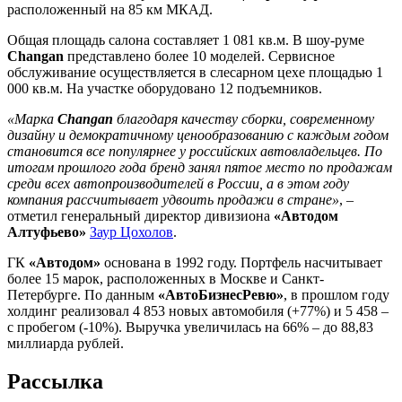
расположенный на 85 км МКАД.
Общая площадь салона составляет 1 081 кв.м. В шоу-руме
Changan
представлено более 10 моделей. Сервисное
обслуживание осуществляется в слесарном цехе площадью 1
000 кв.м. На участке оборудовано 12 подъемников.
«Марка
Changan
благодаря качеству сборки, современному
дизайну и демократичному ценообразованию с каждым годом
становится все популярнее у российских автовладельцев. По
итогам прошлого года бренд занял пятое место по продажам
среди всех автопроизводителей в России, а в этом году
компания рассчитывает удвоить продажи в стране»
, –
отметил генеральный директор дивизиона
«Автодом
Алтуфьево»
Заур Цохолов
.
ГК
«Автодом»
основана в 1992 году. Портфель насчитывает
более 15 марок, расположенных в Москве и Санкт-
Петербурге. По данным
«АвтоБизнесРевю»
, в прошлом году
холдинг реализовал 4 853 новых автомобиля (+77%) и 5 458 –
с пробегом (-10%). Выручка увеличилась на 66% – до 88,83
миллиарда рублей.
Рассылка