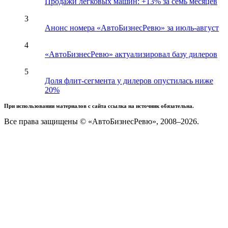
Продажи легковых машин: +13% за семь месяцев
3
Анонс номера «АвтоБизнесРевю» за июль-август
4
«АвтоБизнесРевю» актуализировал базу дилеров
5
Доля флит-сегмента у дилеров опустилась ниже
20%
При использовании материалов с сайта ссылка на источник обязательна.
Все права защищены © «АвтоБизнесРевю», 2008–2026.