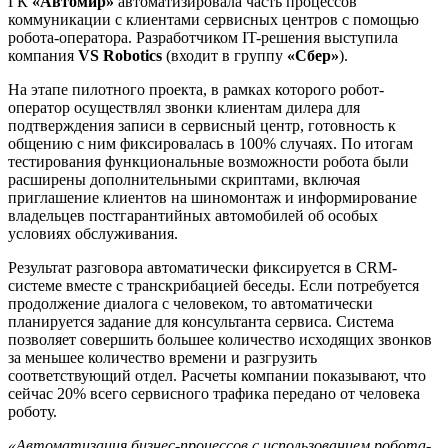
ГК
«Автомир»
автоматизировала часть процессов
коммуникации с клиентами сервисных центров с помощью
робота-оператора. Разработчиком IT-решения выступила
компания
VS Robotics
(входит в группу
«Сбер»
).
На этапе пилотного проекта, в рамках которого робот-
оператор осуществлял звонки клиентам дилера для
подтверждения записи в сервисный центр, готовность к
общению с ним фиксировалась в 100% случаях. По итогам
тестирования функциональные возможности робота были
расширены дополнительными скриптами, включая
приглашение клиентов на шиномонтаж и информирование
владельцев постгарантийных автомобилей об особых
условиях обслуживания.
Результат разговора автоматически фиксируется в CRM-
системе вместе с транскрибацией беседы. Если потребуется
продолжение диалога с человеком, то автоматически
планируется задание для консультанта сервиса. Система
позволяет совершить большее количество исходящих звонков
за меньшее количество времени и разгрузить
соответствующий отдел. Расчеты компании показывают, что
сейчас 20% всего сервисного трафика передано от человека
роботу.
«Автоматизация бизнес-процессов с использованием робота-