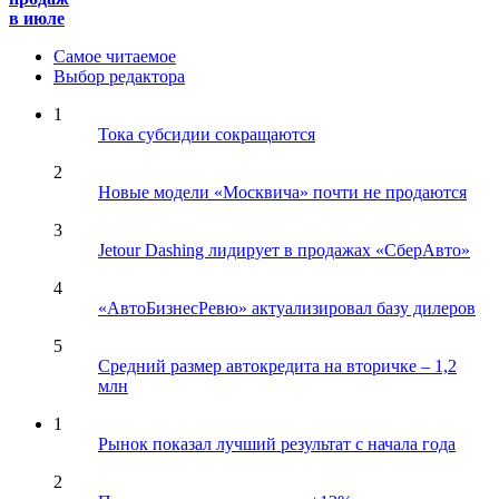
в июле
Самое читаемое
Выбор редактора
1
Тока субсидии сокращаются
2
Новые модели «Москвича» почти не продаются
3
Jetour Dashing лидирует в продажах «СберАвто»
4
«АвтоБизнесРевю» актуализировал базу дилеров
5
Средний размер автокредита на вторичке – 1,2
млн
1
Рынок показал лучший результат с начала года
2