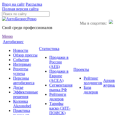
Вход на сайт
Рассылка
Полная версия сайта
Мы в соцсетях:
Свой среди профессионалов
Меню
Автобизнес
Статистика
Новости
Обзор прессы
Продажи в
События
России
Интервью
(АЕБ)
Рецепты
Проекты
Продажи в
успеха
Европе
Персоны
Рейтинг
(ACEA)
Архив
автобизнеса
холдингов
Сегментация
журна
Досье
База
рынка РФ
Эффективные
дилеров
Рейтинги
решения
дилеров
Колонка
Тарифы
Akzonobel
каско (ЭЛТ-
Практика
ПОИСК)