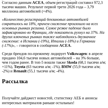
Согласно данным
ACEA
, объем регистраций составил 972,3
тысячи машин. Результат первой трети 2026 года – 3,79
миллиона автомобилей (+4%).
«Количество регистраций бензиновых автомобилей
сократилось на 18%, причем снижение произошло на всех
основных рынках региона. Самое резкое падение было
зафиксировано во Франции, где показатель рухнул на 37%. На
других ключевых рынках также наблюдалось двузначное
снижение: в Испании (-19%), Италии (-18%) и Германии
(-17%)»
, – говорится в сообщении
ACEA
.
Среди брендов по-прежнему лидирует
Volkswagen
: в апреле
продано 104,6 тысячи новых автомобилей – на 3% больше,
чем годом ранее. В топ-5 вошли также
Skoda
(68,1 тысячи а/м;
+11%),
Toyota
(63 тысячи а/м; -1%),
BMW
(55,9 тысячи а/м;
-2%) и
Renault
(55,1 тысячи а/м; -4%).
Рассылка
Получайте дайджест новостей, статистику АЕБ и анонсы
интересных материалов раньше остальных!