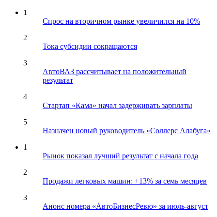
1
Спрос на вторичном рынке увеличился на 10%
2
Тока субсидии сокращаются
3
АвтоВАЗ рассчитывает на положительный
результат
4
Стартап «Кама» начал задерживать зарплаты
5
Назначен новый руководитель «Соллерс Алабуга»
1
Рынок показал лучший результат с начала года
2
Продажи легковых машин: +13% за семь месяцев
3
Анонс номера «АвтоБизнесРевю» за июль-август