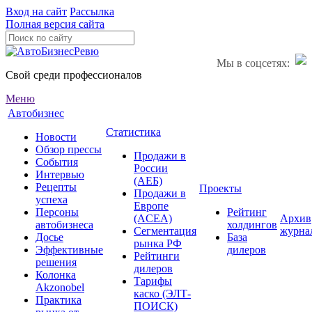
Вход на сайт
Рассылка
Полная версия сайта
Мы в соцсетях:
Свой среди профессионалов
Меню
Автобизнес
Статистика
Новости
Обзор прессы
Продажи в
События
России
Интервью
(АЕБ)
Рецепты
Проекты
Продажи в
успеха
Европе
Персоны
Рейтинг
(ACEA)
Архив
автобизнеса
холдингов
Сегментация
журна
Досье
База
рынка РФ
Эффективные
дилеров
Рейтинги
решения
дилеров
Колонка
Тарифы
Akzonobel
каско (ЭЛТ-
Практика
ПОИСК)