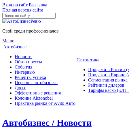
Вход на сайт
Рассылка
Полная версия сайта
Свой среди профессионалов
Меню
Автобизнес
Новости
Статистика
Обзор прессы
События
Продажи в России (
Интервью
Продажи в Европе 
Рецепты успеха
Сегментация рынка
Персоны автобизнеса
Рейтинги дилеров
Досье
Тарифы каско (ЭЛ
Эффективные решения
Колонка Akzonobel
Практика рынка от Аvito Авто
Автобизнес / Новости