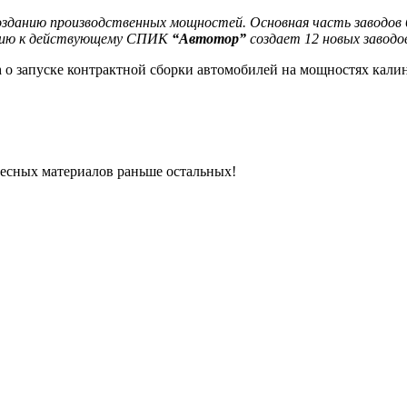
анию производственных мощностей. Основная часть заводов буд
шению к действующему СПИК
“Автотор”
создает 12 новых заводо
n
о запуске контрактной сборки автомобилей на мощностях калин
ресных материалов раньше остальных!