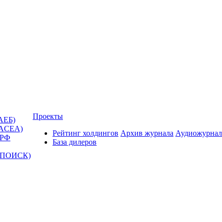
Проекты
АЕБ)
(ACEA)
Рейтинг холдингов
Архив журнала
Аудиожурнал
 РФ
База дилеров
Т-ПОИСК)