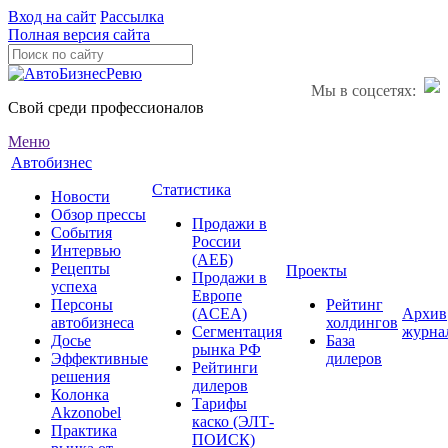
Вход на сайт
Рассылка
Полная версия сайта
Мы в соцсетях:
Свой среди профессионалов
Меню
Автобизнес
Статистика
Новости
Обзор прессы
Продажи в
События
России
Интервью
(АЕБ)
Рецепты
Проекты
Продажи в
успеха
Европе
Персоны
Рейтинг
(ACEA)
Архив
автобизнеса
холдингов
Сегментация
журна
Досье
База
рынка РФ
Эффективные
дилеров
Рейтинги
решения
дилеров
Колонка
Тарифы
Akzonobel
каско (ЭЛТ-
Практика
ПОИСК)