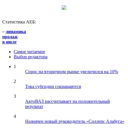
Статистика АЕБ:
–
динамика
продаж
в июле
Самое читаемое
Выбор редактора
1
Спрос на вторичном рынке увеличился на 10%
2
Тока субсидии сокращаются
3
АвтоВАЗ рассчитывает на положительный
результат
4
Назначен новый руководитель «Соллерс Алабуга»