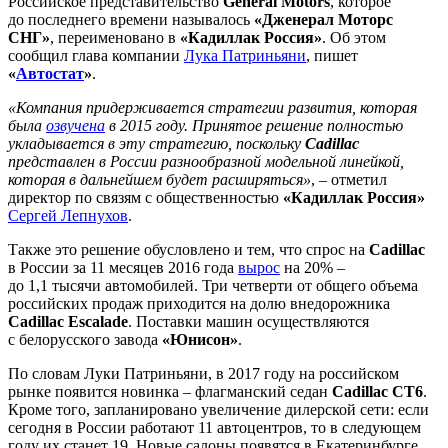
Российское представительство
General Motors
, которое
до последнего времени называлось
«Дженерал Моторс
СНГ»
, переименовано в
«Кадиллак Россия»
. Об этом
сообщил глава компании
Лука Патриньяни
, пишет
«
Автостат
»
.
«Компания придерживается стратегии развития, которая
была
озвучена
в 2015 году. Принятое решение полностью
укладывается в эту стратегию, поскольку
Cadillac
представлен в России разнообразной модельной линейкой,
которая в дальнейшем будет расширяться»
, – отметил
директор по связям с общественностью
«Кадиллак Россия»
Сергей Лепнухов
.
Также это решение обусловлено и тем, что спрос на
Cadillac
в России за 11 месяцев 2016 года
вырос
на 20% –
до 1,1 тысячи автомобилей. Три четверти от общего объема
российских продаж приходится на долю внедорожника
Cadillac Escalade
. Поставки машин осуществляются
с белорусского завода
«Юнисон»
.
По словам Луки Патриньяни, в 2017 году на российском
рынке появится новинка – флагманский седан
Cadillac CT6
.
Кроме того, запланировано увеличение дилерской сети: если
сегодня в России работают 11 автоцентров, то в следующем
году их станет 19. Новые салоны появятся в Екатеринбурге,