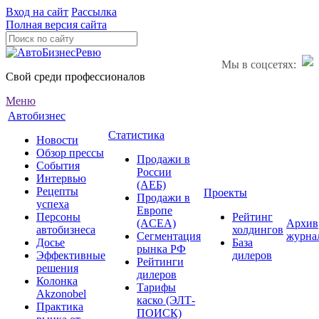
Вход на сайт
Рассылка
Полная версия сайта
Мы в соцсетях:
Свой среди профессионалов
Меню
Автобизнес
Статистика
Новости
Обзор прессы
Продажи в
События
России
Интервью
(АЕБ)
Рецепты
Проекты
Продажи в
успеха
Европе
Персоны
Рейтинг
(ACEA)
Архив
автобизнеса
холдингов
Сегментация
журна
Досье
База
рынка РФ
Эффективные
дилеров
Рейтинги
решения
дилеров
Колонка
Тарифы
Akzonobel
каско (ЭЛТ-
Практика
ПОИСК)