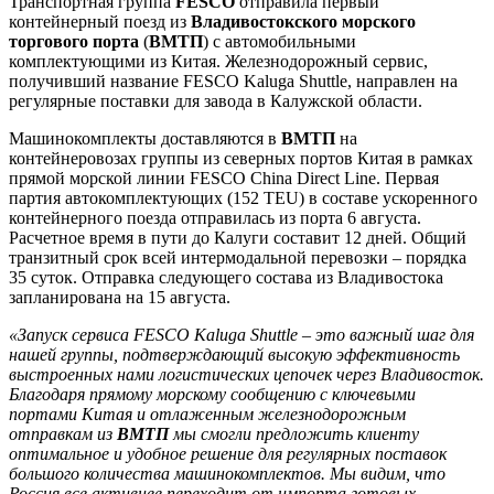
Транспортная группа
FESCO
отправила первый
контейнерный поезд из
Владивостокского морского
торгового порта
(
ВМТП
) с автомобильными
комплектующими из Китая. Железнодорожный сервис,
получивший название FESCO Kaluga Shuttle, направлен на
регулярные поставки для завода в Калужской области.
Машинокомплекты доставляются в
ВМТП
на
контейнеровозах группы из северных портов Китая в рамках
прямой морской линии FESCO China Direct Line. Первая
партия автокомплектующих (152 TEU) в составе ускоренного
контейнерного поезда отправилась из порта 6 августа.
Расчетное время в пути до Калуги составит 12 дней. Общий
транзитный срок всей интермодальной перевозки – порядка
35 суток. Отправка следующего состава из Владивостока
запланирована на 15 августа.
«Запуск сервиса FESCO Kaluga Shuttle – это важный шаг для
нашей группы, подтверждающий высокую эффективность
выстроенных нами логистических цепочек через Владивосток.
Благодаря прямому морскому сообщению с ключевыми
портами Китая и отлаженным железнодорожным
отправкам из
ВМТП
мы смогли предложить клиенту
оптимальное и удобное решение для регулярных поставок
большого количества машинокомплектов. Мы видим, что
Россия все активнее переходит от импорта готовых