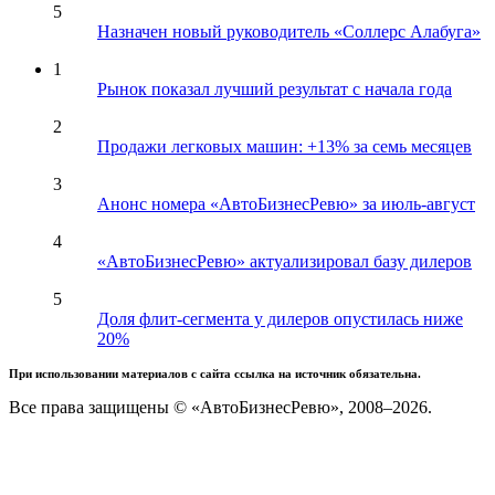
5
Назначен новый руководитель «Соллерс Алабуга»
1
Рынок показал лучший результат с начала года
2
Продажи легковых машин: +13% за семь месяцев
3
Анонс номера «АвтоБизнесРевю» за июль-август
4
«АвтоБизнесРевю» актуализировал базу дилеров
5
Доля флит-сегмента у дилеров опустилась ниже
20%
При использовании материалов с сайта ссылка на источник обязательна.
Все права защищены © «АвтоБизнесРевю», 2008–2026.