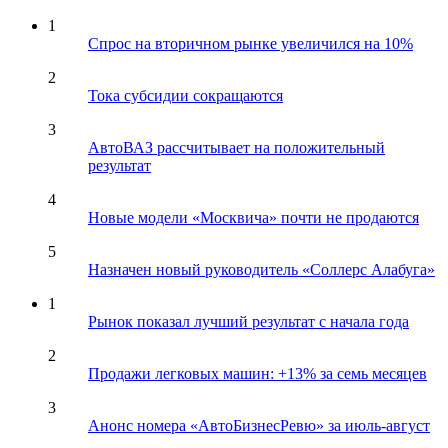
1
Спрос на вторичном рынке увеличился на 10%
2
Тока субсидии сокращаются
3
АвтоВАЗ рассчитывает на положительный
результат
4
Новые модели «Москвича» почти не продаются
5
Назначен новый руководитель «Соллерс Алабуга»
1
Рынок показал лучший результат с начала года
2
Продажи легковых машин: +13% за семь месяцев
3
Анонс номера «АвтоБизнесРевю» за июль-август