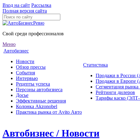
Вход на сайт
Рассылка
Полная версия сайта
Свой среди профессионалов
Меню
Автобизнес
Новости
Статистика
Обзор прессы
События
Продажи в России (
Интервью
Продажи в Европе 
Рецепты успеха
Сегментация рынка
Персоны автобизнеса
Рейтинги дилеров
Досье
Тарифы каско (ЭЛ
Эффективные решения
Колонка Akzonobel
Практика рынка от Аvito Авто
Автобизнес / Новости