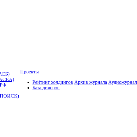
Проекты
АЕБ)
(ACEA)
Рейтинг холдингов
Архив журнала
Аудиожурнал
 РФ
База дилеров
Т-ПОИСК)