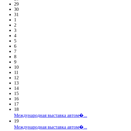
29
30
31
1
2
3
4
5
6
7
8
9
10
11
12
13
14
15
16
17
18
Международная выставка автом�...
19
Международная выставка автом�...