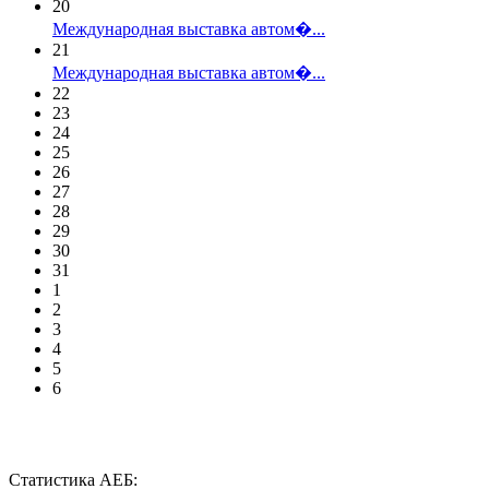
20
Международная выставка автом�...
21
Международная выставка автом�...
22
23
24
25
26
27
28
29
30
31
1
2
3
4
5
6
Статистика АЕБ: