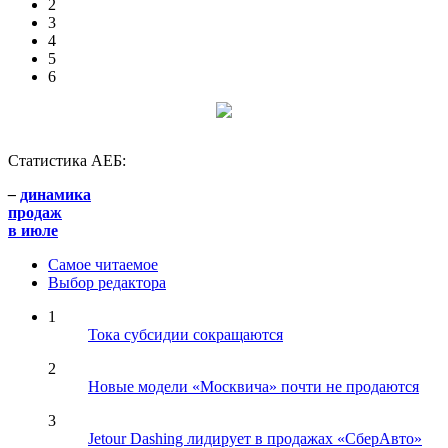
2
3
4
5
6
Статистика АЕБ:
–
динамика
продаж
в июле
Самое читаемое
Выбор редактора
1
Тока субсидии сокращаются
2
Новые модели «Москвича» почти не продаются
3
Jetour Dashing лидирует в продажах «СберАвто»