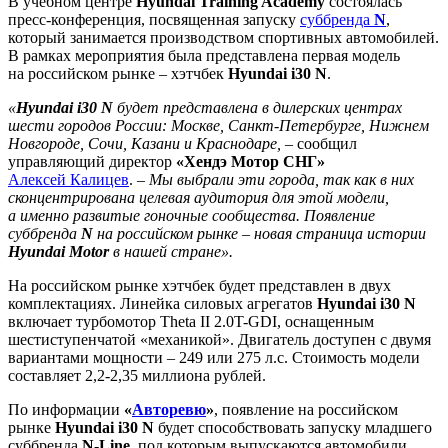
В учебном центре
Hyundai Training Academy
состоялась
пресс-конференция, посвященная запуску
суббренда
N
,
который занимается производством спортивных автомобилей.
В рамках мероприятия была представлена первая модель
на российском рынке – хэтчбек
Hyundai i30 N
.
«
Hyundai i30 N
будет представлена в дилерских центрах
шести городов России: Москве, Санкт-Петербурге, Нижнем
Новгороде, Сочи, Казани и Краснодаре,
– сообщил
управляющий директор
«Хендэ Мотор СНГ»
Алексей Калицев
. –
Мы выбрали эти города, так как в них
сконцентрирована целевая аудитория для этой модели,
а именно развитые гоночные сообщества. Появление
суббренда
N
на российском рынке – новая страница истории
Hyundai Motor
в нашей стране».
На российском рынке хэтчбек будет представлен в двух
комплектациях. Линейка силовых агрегатов
Hyundai i30 N
включает турбомотор Theta II 2.0T-GDI, оснащенным
шестиступенчатой «механикой». Двигатель доступен с двумя
вариантами мощности – 249 или 275 л.с. Стоимость модели
составляет 2,2-2,35 миллиона рублей.
По информации
«
Авторевю
»
, появление на российском
рынке
Hyundai i30 N
будет способствовать запуску младшего
суббренда
N-Line
, под которым выпускаются автомобили