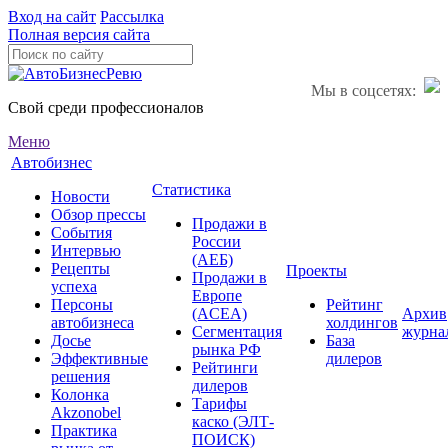
Вход на сайт
Рассылка
Полная версия сайта
Мы в соцсетях:
Свой среди профессионалов
Меню
Автобизнес
Статистика
Новости
Обзор прессы
Продажи в
События
России
Интервью
(АЕБ)
Рецепты
Проекты
Продажи в
успеха
Европе
Персоны
Рейтинг
(ACEA)
Архив
автобизнеса
холдингов
Сегментация
журна
Досье
База
рынка РФ
Эффективные
дилеров
Рейтинги
решения
дилеров
Колонка
Тарифы
Akzonobel
каско (ЭЛТ-
Практика
ПОИСК)