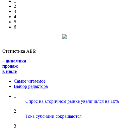
1
2
3
4
5
6
Статистика АЕБ:
–
динамика
продаж
в июле
Самое читаемое
Выбор редактора
1
Спрос на вторичном рынке увеличился на 10%
2
Тока субсидии сокращаются
3