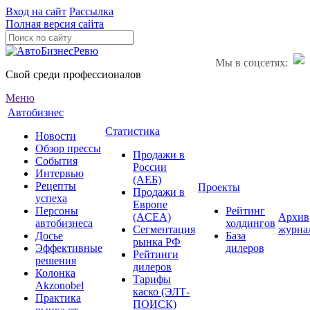
Вход на сайт
Рассылка
Полная версия сайта
Мы в соцсетях:
Свой среди профессионалов
Меню
Автобизнес
Статистика
Новости
Обзор прессы
Продажи в
События
России
Интервью
(АЕБ)
Рецепты
Проекты
Продажи в
успеха
Европе
Персоны
Рейтинг
(ACEA)
Архив
автобизнеса
холдингов
Сегментация
журна
Досье
База
рынка РФ
Эффективные
дилеров
Рейтинги
решения
дилеров
Колонка
Тарифы
Akzonobel
каско (ЭЛТ-
Практика
ПОИСК)