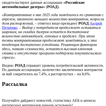
свидетельствуют данные ассоциации
«Российские
автомобильные дилеры»
(
РОАД
).
«Контрактование в мае 2025 года замедлилось по сравнению с
апрелем, заключено меньшее количество контрактов, возросла
доля расторжений,
– отметил вице-президент
РОАД
Андрей
Петренко
. –
Выбор у потребителя продолжает оставаться
широким, на складах дилеров остается достаточное
количество автомобилей, готовых к продаже. При этом
темпы контрактования продолжают замедляться, и эта
тенденция достаточно устойчива. Решающим фактором
здесь, помимо сезонности, остаются высокая ключевая
ставка и отсутствие программ поддержки покупательского
спроса».
Индекс
РОАД
отражает уровень потребительской активности.
По данным ассоциации, количество заключенных контрактов
за май сократилось на 7,4%, а расторгнутых – на 8,6%.
Рассылка
Получайте дайджест новостей, статистику АЕБ и анонсы
интересных материалов раньше остальных!