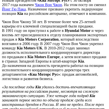
Новым президентом
«Киа Моторс Рус»
с 30 октября
2017 года назначен
Чжон Вон Чжон
. На этом посту он сменил
Йонг Гю Пака
. Назначение призвано укрепить лидирующие
позиции
Kia
на российском авторынке, отмечают в компании.
Чжон Вон Чжону 50 лет. В течение более чем 25-летней
карьеры его ключевой специализацией были продажи.
В 1991 году он приступил к работе в
Hyundai Motor
и через
восемь лет присоединился к отделу планирования экспортных
продаж в
Kia Motors Corporation
, который впоследствии
возглавил в 2006 году. В 2007 году Чжон Вон Чжон укрепил
команду
Kia Motors UK
. В 2010-2012 годах занимал
должность исполнительного координирующего директора
по продажам в
Kia Motors Europe
, а затем возглавил продажи
в странах Западной Европы в штаб-квартире
Kia
.
До назначения на должность президента работал на позиции
исполнительного координирующего директора трех
департаментов
«Киа Моторс Рус»
: продаж автомобилей,
логистики и развития бизнеса.
«За последние годы
Kia
удалось достичь впечатляющих
результатов на российском рынке, несмотря на сложную
экономическую ситуацию. Уже четыре года подряд
Kia
занимает первое место по объему продаж среди всех
иностранных брендов в России. И это не предел. После трех
лет спада российский автомобильный рынок демонстрирует