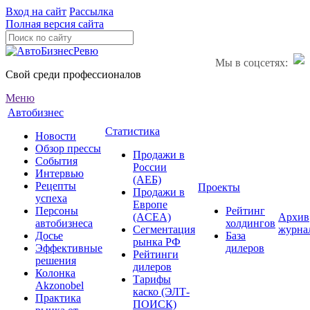
Вход на сайт
Рассылка
Полная версия сайта
Мы в соцсетях:
Свой среди профессионалов
Меню
Автобизнес
Статистика
Новости
Обзор прессы
Продажи в
События
России
Интервью
(АЕБ)
Рецепты
Проекты
Продажи в
успеха
Европе
Персоны
Рейтинг
(ACEA)
Архив
автобизнеса
холдингов
Сегментация
журна
Досье
База
рынка РФ
Эффективные
дилеров
Рейтинги
решения
дилеров
Колонка
Тарифы
Akzonobel
каско (ЭЛТ-
Практика
ПОИСК)