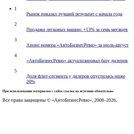
1
Рынок показал лучший результат с начала года
2
Продажи легковых машин: +13% за семь месяцев
3
Анонс номера «АвтоБизнесРевю» за июль-август
4
«АвтоБизнесРевю» актуализировал базу дилеров
5
Доля флит-сегмента у дилеров опустилась ниже
20%
При использовании материалов с сайта ссылка на источник обязательна.
Все права защищены © «АвтоБизнесРевю», 2008–2026.