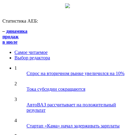
Статистика АЕБ:
–
динамика
продаж
в июле
Самое читаемое
Выбор редактора
1
Спрос на вторичном рынке увеличился на 10%
2
Тока субсидии сокращаются
3
АвтоВАЗ рассчитывает на положительный
результат
4
Стартап «Кама» начал задерживать зарплаты