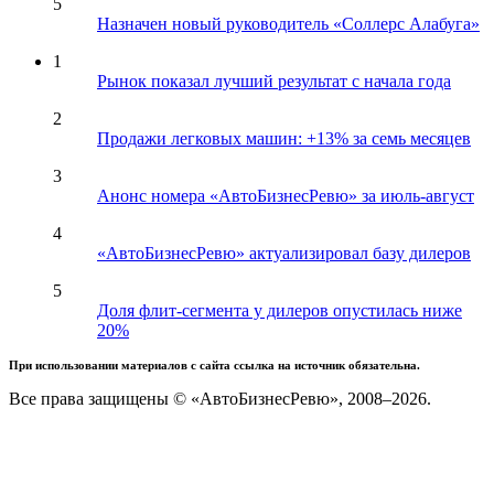
5
Назначен новый руководитель «Соллерс Алабуга»
1
Рынок показал лучший результат с начала года
2
Продажи легковых машин: +13% за семь месяцев
3
Анонс номера «АвтоБизнесРевю» за июль-август
4
«АвтоБизнесРевю» актуализировал базу дилеров
5
Доля флит-сегмента у дилеров опустилась ниже
20%
При использовании материалов с сайта ссылка на источник обязательна.
Все права защищены © «АвтоБизнесРевю», 2008–2026.