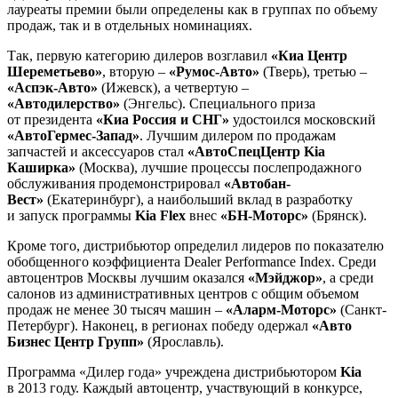
лауреаты премии были определены как в группах по объему
продаж, так и в отдельных номинациях.
Так, первую категорию дилеров возглавил
«Киа Центр
Шереметьево»
, вторую –
«Румос-Авто»
(Тверь), третью –
«Аспэк-Авто»
(Ижевск), а четвертую –
«Автодилерство»
(Энгельс). Специального приза
от президента
«Киа Россия и СНГ»
удостоился московский
«АвтоГермес-Запад»
. Лучшим дилером по продажам
запчастей и аксессуаров стал
«АвтоСпецЦентр Kia
Каширка»
(Москва), лучшие процессы послепродажного
обслуживания продемонстрировал
«Автобан-
Вест»
(Екатеринбург), а наибольший вклад в разработку
и запуск программы
Kia Flex
внес
«БН-Моторс»
(Брянск).
Кроме того, дистрибьютор определил лидеров по показателю
обобщенного коэффициента Dealer Performance Index. Среди
автоцентров Москвы лучшим оказался
«Мэйджор»
, а среди
салонов из административных центров с общим объемом
продаж не менее 30 тысяч машин –
«Аларм-Моторс»
(Санкт-
Петербург). Наконец, в регионах победу одержал
«Авто
Бизнес Центр Групп»
(Ярославль).
Программа «Дилер года» учреждена дистрибьютором
Kia
в 2013 году. Каждый автоцентр, участвующий в конкурсе,