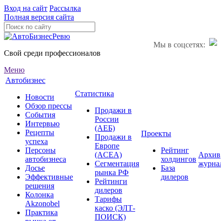
Вход на сайт
Рассылка
Полная версия сайта
Мы в соцсетях:
Свой среди профессионалов
Меню
Автобизнес
Статистика
Новости
Обзор прессы
Продажи в
События
России
Интервью
(АЕБ)
Рецепты
Проекты
Продажи в
успеха
Европе
Персоны
Рейтинг
(ACEA)
Архив
автобизнеса
холдингов
Сегментация
журна
Досье
База
рынка РФ
Эффективные
дилеров
Рейтинги
решения
дилеров
Колонка
Тарифы
Akzonobel
каско (ЭЛТ-
Практика
ПОИСК)