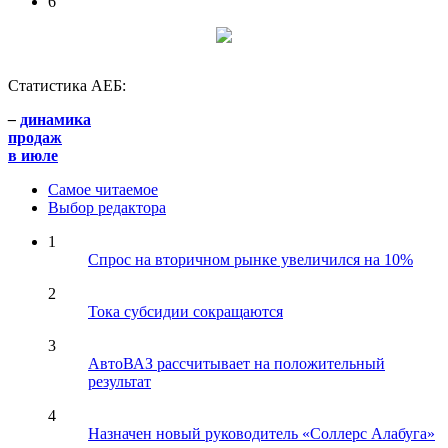
6
Статистика АЕБ:
–
динамика
продаж
в июле
Самое читаемое
Выбор редактора
1
Спрос на вторичном рынке увеличился на 10%
2
Тока субсидии сокращаются
3
АвтоВАЗ рассчитывает на положительный
результат
4
Назначен новый руководитель «Соллерс Алабуга»