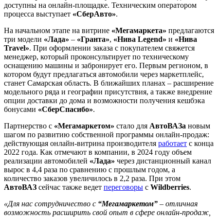
доступны на онлайн-площадке. Техническим оператором
процесса выступает
«СберАвто»
.
На начальном этапе на витрине
«Мегамаркета»
предлагаются
три модели
«Лада»
–
«Гранта»
,
«Нива Legend»
и
«Нива
Travel»
. При оформлении заказа с покупателем свяжется
менеджер, который проконсультирует по техническому
оснащению машины и забронирует его. Первым регионом, в
котором будут предлагаться автомобили через маркетплейс,
станет Самарская область. В ближайших планах – расширение
модельного ряда и географии присутствия, а также внедрение
опции доставки до дома и возможности получения кешбэка
бонусами
«СберСпасибо»
.
Партнерство с
«Мегамаркетом»
стало для
АвтоВАЗа
новым
шагом по развитию собственной программы онлайн-продаж:
действующая онлайн-витрина производителя
работает
с конца
2022 года. Как отмечают в компании, в 2024 году объем
реализации автомобилей
«Лада»
через дистанционный канал
вырос в 4,4 раза по сравнению с прошлым годом, а
количество заказов увеличилось в 2,2 раза. При этом
АвтоВАЗ
сейчас также ведет
переговоры
с
Wildberries
.
«Для нас сотрудничество с
“Мегамаркетом”
– отличная
возможность расширить свой опыт в сфере онлайн-продаж,