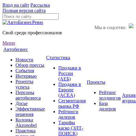
Вход на сайт
Рассылка
Полная версия сайта
Мы в соцсетях:
Свой среди профессионалов
Меню
Автобизнес
Статистика
Новости
Обзор прессы
Продажи в
События
России
Интервью
(АЕБ)
Рецепты
Проекты
Продажи в
успеха
Европе
Персоны
Рейтинг
(ACEA)
Архив
автобизнеса
холдингов
Сегментация
журна
Досье
База
рынка РФ
Эффективные
дилеров
Рейтинги
решения
дилеров
Колонка
Тарифы
Akzonobel
каско (ЭЛТ-
Практика
ПОИСК)