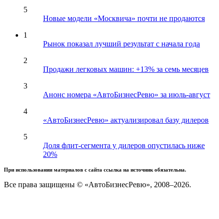
5
Новые модели «Москвича» почти не продаются
1
Рынок показал лучший результат с начала года
2
Продажи легковых машин: +13% за семь месяцев
3
Анонс номера «АвтоБизнесРевю» за июль-август
4
«АвтоБизнесРевю» актуализировал базу дилеров
5
Доля флит-сегмента у дилеров опустилась ниже
20%
При использовании материалов с сайта ссылка на источник обязательна.
Все права защищены © «АвтоБизнесРевю», 2008–2026.