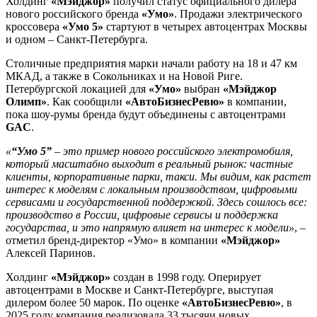
Холдинг
«Мэйджор»
получил статус официального дилера
нового российского бренда
«Умо»
. Продажи электрического
кроссовера
«Умо 5»
стартуют в четырех автоцентрах Москвы
и одном – Санкт-Петербурга.
Столичные предприятия марки начали работу на 18 и 47 км
МКАД, а также в Сокольниках и на Новой Риге.
Петербургской локацией для
«Умо»
выбран
«Мэйджор
Олимп»
. Как сообщили
«АвтоБизнесРевю»
в компании,
пока шоу-румы бренда будут объединены с автоцентрами
GAC
.
«
“Умо 5”
– это пример нового российского электромобиля,
который масштабно выходит в реальный рынок: частные
клиенты, корпоративные парки, такси. Мы видим, как растет
интерес к моделям с локальным производством, цифровыми
сервисами и государственной поддержкой. Здесь сошлось все:
производство в России, цифровые сервисы и поддержка
государства, и это напрямую влияет на интерес к модели»
, –
отметил бренд-директор «Умо» в компании
«Мэйджор»
Алексей Паринов.
Холдинг
«Мэйджор»
создан в 1998 году. Оперирует
автоцентрами в Москве и Санкт-Петербурге, выступая
дилером более 50 марок. По оценке
«АвтоБизнесРевю»
, в
2025 году компания реализовала 33 тысячи новых