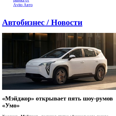
рынка от
Аvito Авто
Автобизнес / Новости
«Мэйджор» открывает пять шоу-румов
«Умо»