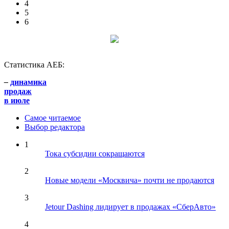
4
5
6
Статистика АЕБ:
–
динамика
продаж
в июле
Самое читаемое
Выбор редактора
1
Тока субсидии сокращаются
2
Новые модели «Москвича» почти не продаются
3
Jetour Dashing лидирует в продажах «СберАвто»
4