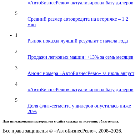
«АвтоБизнесРевю» актуализировал базу дилеров
5
Средний размер автокредита на вторичке – 1,2
млн
1
Рынок показал лучший результат с начала года
2
Продажи легковых машин: +13% за семь месяцев
3
Анонс номера «АвтоБизнесРевю» за июль-август
4
«АвтоБизнесРевю» актуализировал базу дилеров
5
Доля флит-сегмента у дилеров опустилась ниже
20%
При использовании материалов с сайта ссылка на источник обязательна.
Все права защищены © «АвтоБизнесРевю», 2008–2026.