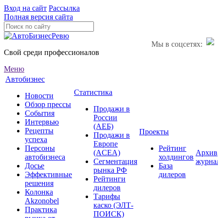
Вход на сайт
Рассылка
Полная версия сайта
Мы в соцсетях:
Свой среди профессионалов
Меню
Автобизнес
Статистика
Новости
Обзор прессы
Продажи в
События
России
Интервью
(АЕБ)
Рецепты
Проекты
Продажи в
успеха
Европе
Персоны
Рейтинг
(ACEA)
Архив
автобизнеса
холдингов
Сегментация
журна
Досье
База
рынка РФ
Эффективные
дилеров
Рейтинги
решения
дилеров
Колонка
Тарифы
Akzonobel
каско (ЭЛТ-
Практика
ПОИСК)