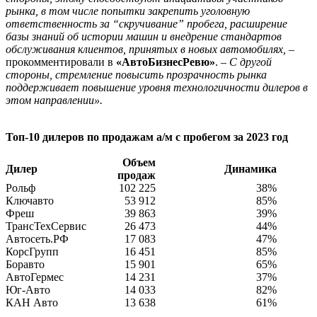
рынка, в том числе попытки закрепить уголовную
ответственность за “скручивание” пробега, расширение
базы знаний об истории машин и внедрение стандартов
обслуживания клиентов, принятых в новых автомобилях,
–
прокомментировали в
«АвтоБизнесРевю»
. –
С другой
стороны, стремление повысить прозрачность рынка
поддерживает повышение уровня технологичности дилеров в
этом направлении».
Топ-10 дилеров по продажам а/м с пробегом за 2023 год
Объем
Дилер
Динамика
продаж
Рольф
102 225
38%
Ключавто
53 912
85%
Фреш
39 863
39%
ТрансТехСервис
26 473
44%
Автосеть.РФ
17 083
47%
КорсГрупп
16 451
85%
Боравто
15 901
65%
АвтоГермес
14 231
37%
Юг-Авто
14 033
82%
КАН Авто
13 638
61%