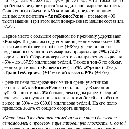
По результатам 2023 года суммарные продажи автомобилей с
пробегом у ведущих российских дилеров выросли на треть.
Совокупный объем топ-50 компаний, предоставивших
данные для рейтинга
«АвтоБизнесРевю»
, превысил 490
тысяч машин. При этом доля подержанных машин составила
57,2%.
Первое место с большим отрывом по-прежнему удерживает
«Рольф»
. В прошлом году компания реализовала более 100
тысяч автомобилей с пробегом (+38%), увеличив долю
подержанных машин в суммарных продажах до 78% (74,4%
годом ранее). Оборот дилера от этого направления вырос на
45% – до 167,59 миллиарда рублей. Также в топ-5 по объему
реализации вошли
«Ключавто»
(+85%),
«Фреш»
(+39%),
«ТрансТехСервис»
(+44%) и
«Автосеть.РФ»
(+47%).
Средняя цена подержанных машин среди участников
рейтинга
«АвтоБизнесРевю»
составила 1,68 миллиона
рублей – почти на 20% больше, чем годом ранее. Средний
показатель выручки направления автомобилей с пробегом
вырос на 59% – до 639,81 миллиарда рублей. На его долю
пришлось 36,8% от общего оборота дилеров.
«Устойчивой тенденцией последних лет стало движение
автомобилей с пробегом в цивилизованную плоскость. С одной
стороны, этому способствуют инициативы участников