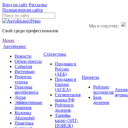
Вход на сайт
Рассылка
Полная версия сайта
Мы в соцсетях:
Свой среди профессионалов
Меню
Автобизнес
Статистика
Новости
Обзор прессы
Продажи в
События
России
Интервью
(АЕБ)
Рецепты
Проекты
Продажи в
успеха
Европе
Персоны
Рейтинг
(ACEA)
Архив
автобизнеса
холдингов
Сегментация
журна
Досье
База
рынка РФ
Эффективные
дилеров
Рейтинги
решения
дилеров
Колонка
Тарифы
Akzonobel
каско (ЭЛТ-
Практика
ПОИСК)