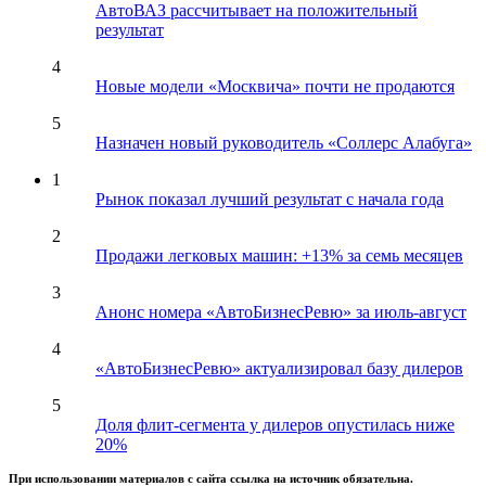
АвтоВАЗ рассчитывает на положительный
результат
4
Новые модели «Москвича» почти не продаются
5
Назначен новый руководитель «Соллерс Алабуга»
1
Рынок показал лучший результат с начала года
2
Продажи легковых машин: +13% за семь месяцев
3
Анонс номера «АвтоБизнесРевю» за июль-август
4
«АвтоБизнесРевю» актуализировал базу дилеров
5
Доля флит-сегмента у дилеров опустилась ниже
20%
При использовании материалов с сайта ссылка на источник обязательна.