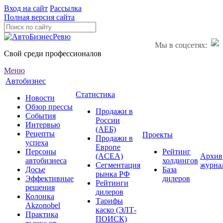
Вход на сайт
Рассылка
Полная версия сайта
Мы в соцсетях:
Свой среди профессионалов
Меню
Автобизнес
Статистика
Новости
Обзор прессы
Продажи в
События
России
Интервью
(АЕБ)
Рецепты
Проекты
Продажи в
успеха
Европе
Персоны
Рейтинг
(ACEA)
Архив
автобизнеса
холдингов
Сегментация
журна
Досье
База
рынка РФ
Эффективные
дилеров
Рейтинги
решения
дилеров
Колонка
Тарифы
Akzonobel
каско (ЭЛТ-
Практика
ПОИСК)