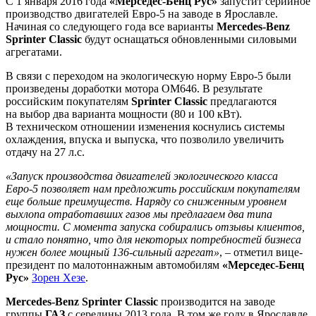
С 1 января 2016 года
«Мерседес-Бенц Рус»
запустит серийное
производство двигателей Евро-5 на заводе в Ярославле.
Начиная со следующего года все варианты
Mercedes-Benz
Sprinter Classic
будут оснащаться обновленными силовыми
агрегатами.
В связи с переходом на экологическую норму Евро-5 были
произведены доработки мотора OM646. В результате
российским покупателям
Sprinter Classic
предлагаются
на выбор два варианта мощности (80 и 100 кВт).
В техническом отношении изменения коснулись системы
охлаждения, впуска и выпуска, что позволило увеличить
отдачу на 27 л.с.
«Запуск производства двигателей экологического класса
Евро-5 позволяет нам предложить российским покупателям
еще больше преимуществ. Наряду со сниженным уровнем
выхлопа отработавших газов мы предлагаем два типа
мощности. С момента запуска собирались отзывы клиентов,
и стало понятно, что для некоторых потребностей бизнеса
нужен более мощный 136-сильный агрегат»
, – отметил вице-
президент по малотоннажным автомобилям
«Мерседес-Бенц
Рус»
Зорен Хезе
.
Mercedes-Benz Sprinter Classic
производится на заводе
группы
ГАЗ
с середины 2013 года. В том же году в Ярославле