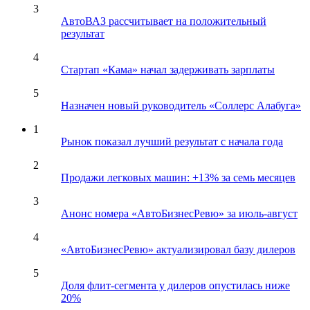
3
АвтоВАЗ рассчитывает на положительный
результат
4
Стартап «Кама» начал задерживать зарплаты
5
Назначен новый руководитель «Соллерс Алабуга»
1
Рынок показал лучший результат с начала года
2
Продажи легковых машин: +13% за семь месяцев
3
Анонс номера «АвтоБизнесРевю» за июль-август
4
«АвтоБизнесРевю» актуализировал базу дилеров
5
Доля флит-сегмента у дилеров опустилась ниже
20%