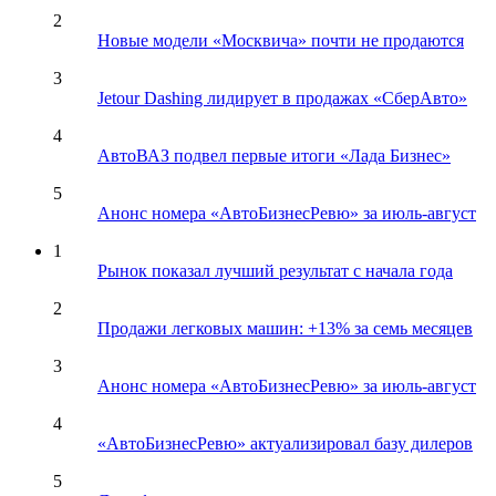
2
Новые модели «Москвича» почти не продаются
3
Jetour Dashing лидирует в продажах «СберАвто»
4
АвтоВАЗ подвел первые итоги «Лада Бизнес»
5
Анонс номера «АвтоБизнесРевю» за июль-август
1
Рынок показал лучший результат с начала года
2
Продажи легковых машин: +13% за семь месяцев
3
Анонс номера «АвтоБизнесРевю» за июль-август
4
«АвтоБизнесРевю» актуализировал базу дилеров
5