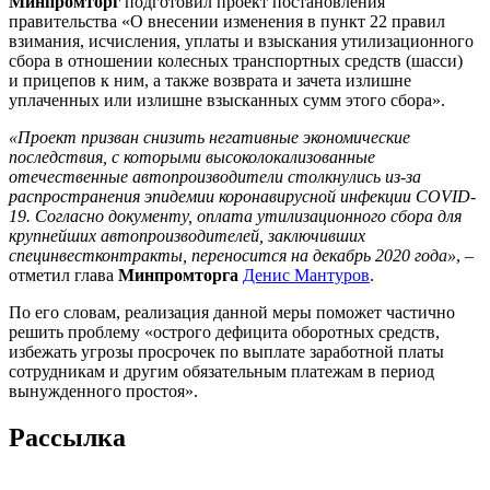
Минпромторг
подготовил проект постановления
правительства «О внесении изменения в пункт 22 правил
взимания, исчисления, уплаты и взыскания утилизационного
сбора в отношении колесных транспортных средств (шасси)
и прицепов к ним, а также возврата и зачета излишне
уплаченных или излишне взысканных сумм этого сбора».
«Проект призван снизить негативные экономические
последствия, с которыми высоколокализованные
отечественные автопроизводители столкнулись из-за
распространения эпидемии коронавирусной инфекции COVID-
19. Согласно документу, оплата утилизационного сбора для
крупнейших автопроизводителей, заключивших
специнвестконтракты, переносится на декабрь 2020 года»
, –
отметил глава
Минпромторга
Денис Мантуров
.
По его словам, реализация данной меры поможет частично
решить проблему «острого дефицита оборотных средств,
избежать угрозы просрочек по выплате заработной платы
сотрудникам и другим обязательным платежам в период
вынужденного простоя».
Рассылка