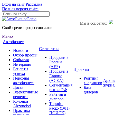
Вход на сайт
Рассылка
Полная версия сайта
Мы в соцсетях:
Свой среди профессионалов
Меню
Автобизнес
Статистика
Новости
Обзор прессы
Продажи в
События
России
Интервью
(АЕБ)
Рецепты
Проекты
Продажи в
успеха
Европе
Персоны
Рейтинг
(ACEA)
Архив
автобизнеса
холдингов
Сегментация
журна
Досье
База
рынка РФ
Эффективные
дилеров
Рейтинги
решения
дилеров
Колонка
Тарифы
Akzonobel
каско (ЭЛТ-
Практика
ПОИСК)