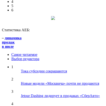
4
5
6
Статистика АЕБ:
–
динамика
продаж
в июле
Самое читаемое
Выбор редактора
1
Тока субсидии сокращаются
2
Новые модели «Москвича» почти не продаются
3
Jetour Dashing лидирует в продажах «СберАвто»
4