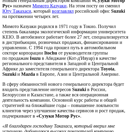
Новым генеральным директором компании
«Сузуки Мотор
Рус»
назначен
Мимото Казуаки
. На этом посту он сменил
Юту Такахаси
, который
возглавлял
российский офис
Suzuki
на протяжении четырех лет.
Мимото Казуаки родился в 1971 году в Токио. Получил
степень бакалавра экологической информации университета
KEIO. В автобизнесе работает более 27 лет, специализируется
в дистрибьюции, розничных продажах, финансировании и
управлении. С 1994 года прошел путь в автомобильном
секторе корпорации
Itochu
от руководителя группы
по продажам
Isuzu
в Абиджане (Кот-д'Ивуар) в качестве
регионального представителя в Западной и Центральной
Африке до заместителя генерального директора
Toyota
,
Suzuki
и
Mazda
в Европе, Азии и Центральной Америке.
В сферу обязанностей нового генерального директора будет
входить представление интересов
Suzuki
в России,
Белоруссии и Казахстане, а также вся операционная
деятельность компании. Основной курс работы и общей
стратегией на ближайшие годы – повышение лояльности
клиентов через улучшение качества сервисов и рост продаж,
подчеркивают в
«Сузуки Мотор Рус»
.
«Я благодарен господину Такахаси, который вверил мне
успешную, добившуюся высоких показателей компанию.