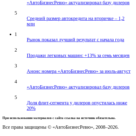
«АвтоБизнесРевю» актуализировал базу дилеров
5
Средний размер автокредита на вторичке – 1,2
млн
1
Рынок показал лучший результат с начала года
2
Продажи легковых машин: +13% за семь месяцев
3
Анонс номера «АвтоБизнесРевю» за июль-август
4
«АвтоБизнесРевю» актуализировал базу дилеров
5
Доля флит-сегмента у дилеров опустилась ниже
20%
При использовании материалов с сайта ссылка на источник обязательна.
Все права защищены © «АвтоБизнесРевю», 2008–2026.