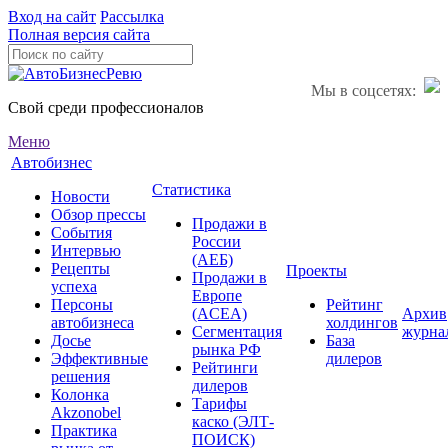
Вход на сайт
Рассылка
Полная версия сайта
Мы в соцсетях:
Свой среди профессионалов
Меню
Автобизнес
Статистика
Новости
Обзор прессы
Продажи в
События
России
Интервью
(АЕБ)
Рецепты
Проекты
Продажи в
успеха
Европе
Персоны
Рейтинг
(ACEA)
Архив
автобизнеса
холдингов
Сегментация
журна
Досье
База
рынка РФ
Эффективные
дилеров
Рейтинги
решения
дилеров
Колонка
Тарифы
Akzonobel
каско (ЭЛТ-
Практика
ПОИСК)