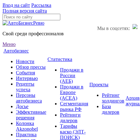
Вход на сайт
Рассылка
Полная версия сайта
Мы в соцсетях:
Свой среди профессионалов
Меню
Автобизнес
Статистика
Новости
Обзор прессы
Продажи в
События
России
Интервью
(АЕБ)
Рецепты
Проекты
Продажи в
успеха
Европе
Персоны
Рейтинг
(ACEA)
Архив
автобизнеса
холдингов
Сегментация
журна
Досье
База
рынка РФ
Эффективные
дилеров
Рейтинги
решения
дилеров
Колонка
Тарифы
Akzonobel
каско (ЭЛТ-
Практика
ПОИСК)