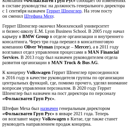
Компания
«Фольксваген Груп Рус»
сообщает об изменениях
в составе руководства: на должность генерального директора
с 1 сентября назначен
Геррит Шпенглер
. На этом посту
он сменил
Штефана Меху
.
Геррит Шпенглер окончил Мюнхенский университет
и бизнес-школу E.M. Lyon Business School. В 2005 году начал
карьеру в
BMW Group
в отделе организации и внутреннего
консалтинга. Через три года перешел в консалтинговую
компанию
Oliver Wyman
(прежде –
Mercer
), а в 2011 году
возглавил отдел управления процессами в
MAN Financial
Services
. В 2013 году был назначен руководителем отдела
развития организации в
MAN Truck & Bus AG
.
К концерну
Volkswagen
Геррит Шпенглер присоединился
в 2016 году в качестве руководителя группы по организации
центральных функций, где, помимо прочего, уделял внимание
вопросам управления персоналом. В 2020 году Геррит
Шпенглер был назначен на пост директора по персоналу
«Фольксваген Груп Рус»
.
Штефан Меха был
назначен
генеральным директором
«Фольксваген Груп Рус»
в январе 2021 года. Теперь
он возглавит марку
Volkswagen
в Китае, где также станет
руководить направлением продаж концерна.