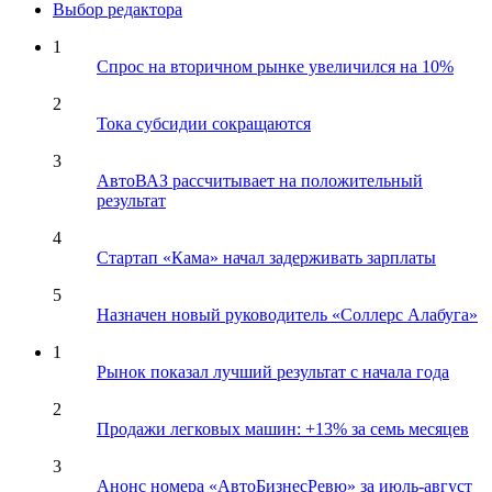
Выбор редактора
1
Спрос на вторичном рынке увеличился на 10%
2
Тока субсидии сокращаются
3
АвтоВАЗ рассчитывает на положительный
результат
4
Стартап «Кама» начал задерживать зарплаты
5
Назначен новый руководитель «Соллерс Алабуга»
1
Рынок показал лучший результат с начала года
2
Продажи легковых машин: +13% за семь месяцев
3
Анонс номера «АвтоБизнесРевю» за июль-август