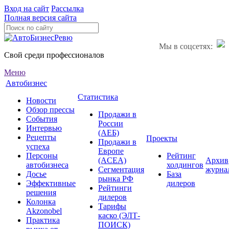
Вход на сайт
Рассылка
Полная версия сайта
Мы в соцсетях:
Свой среди профессионалов
Меню
Автобизнес
Статистика
Новости
Обзор прессы
Продажи в
События
России
Интервью
(АЕБ)
Рецепты
Проекты
Продажи в
успеха
Европе
Персоны
Рейтинг
(ACEA)
Архив
автобизнеса
холдингов
Сегментация
журна
Досье
База
рынка РФ
Эффективные
дилеров
Рейтинги
решения
дилеров
Колонка
Тарифы
Akzonobel
каско (ЭЛТ-
Практика
ПОИСК)