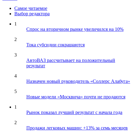
Самое читаемое
Выбор редактора
1
Спрос на вторичном рынке увеличился на 10%
2
Тока субсидии сокращаются
3
АвтоВАЗ рассчитывает на положительный
результат
4
Назначен новый руководитель «Соллерс Алабуга»
5
Новые модели «Москвича» почти не продаются
1
Рынок показал лучший результат с начала года
2
Продажи легковых машин: +13% за семь месяцев