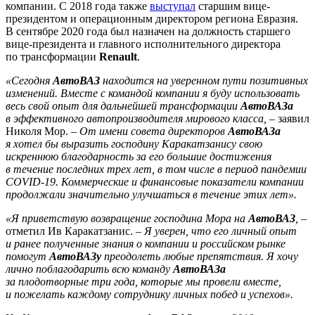
компании. С 2018 года также
выступал
старшим вице-
президентом и операционным директором региона Евразия.
В сентябре 2020 года был назначен на должность старшего
вице-президента и главного исполнительного директора
по трансформации
Renault
.
«Сегодня
АвтоВАЗ
находится на уверенном пути позитивных
изменений. Вместе с командой компании я буду использовать
весь свой опыт для дальнейшей трансформации
АвтоВАЗа
в эффективного автопроизводителя мирового класса,
– заявил
Николя Мор. –
От имени совета директоров
АвтоВАЗа
я хотел бы выразить господину Каракатзанису свою
искреннюю благодарность за его большие достижения
в течение последних трех лет, в том числе в период пандемии
COVID-19. Коммерческие и финансовые показатели компании
продолжали значительно улучшаться в течение этих лет».
«Я приветствую возвращение господина Мора на
АвтоВАЗ
,
–
отметил Ив Каракатзанис. –
Я уверен, что его личный опыт
и ранее полученные знания о компании и российском рынке
помогут
АвтоВАЗу
преодолеть любые препятствия. Я хочу
лично поблагодарить всю команду
АвтоВАЗа
за плодотворные три года, которые мы провели вместе,
и пожелать каждому сотруднику личных побед и успехов».