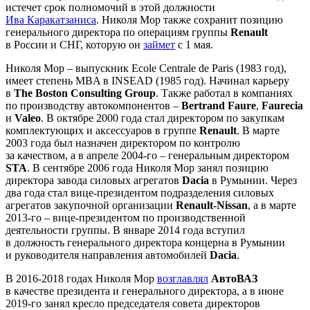
истечет срок полномочий в этой должности
Ива Каракатзаниса
. Николя Мор также сохранит позицию
генерального директора по операциям группы
Renault
в России и СНГ, которую он
займет
с 1 мая.
Николя Мор – выпускник Ecole Centrale de Paris (1983 год),
имеет степень MBA в INSEAD (1985 год). Начинал карьеру
в
The Boston Consulting Group
. Также работал в компаниях
по производству автокомпонентов –
Bertrand Faure
,
Faurecia
и
Valeo
. В октябре 2000 года стал директором по закупкам
комплектующих и аксессуаров в группе
Renault
. В марте
2003 года был назначен директором по контролю
за качеством, а в апреле 2004-го – генеральным директором
STA
. В сентябре 2006 года Николя Мор занял позицию
директора завода силовых агрегатов
Dacia
в Румынии. Через
два года стал вице-президентом подразделения силовых
агрегатов закупочной организации
Renault-Nissan
, а в марте
2013-го – вице-президентом по производственной
деятельности группы. В январе 2014 года вступил
в должность генерального директора концерна в Румынии
и руководителя направления автомобилей
Dacia
.
В 2016-2018 годах Николя Мор
возглавлял
АвтоВАЗ
в качестве президента и генерального директора, а в июне
2019-го занял кресло председателя совета директоров