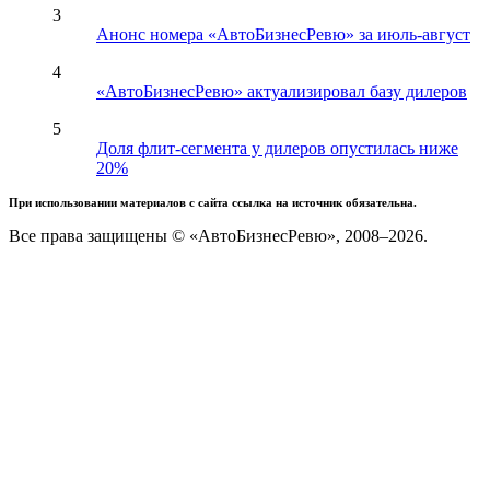
3
Анонс номера «АвтоБизнесРевю» за июль-август
4
«АвтоБизнесРевю» актуализировал базу дилеров
5
Доля флит-сегмента у дилеров опустилась ниже
20%
При использовании материалов с сайта ссылка на источник обязательна.
Все права защищены © «АвтоБизнесРевю», 2008–2026.