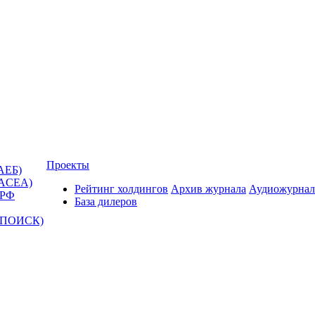
Проекты
АЕБ)
(ACEA)
Рейтинг холдингов
Архив журнала
Аудиожурнал
 РФ
База дилеров
Т-ПОИСК)