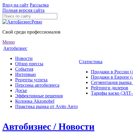
Вход на сайт
Рассылка
Полная версия сайта
Свой среди профессионалов
Меню
Автобизнес
Новости
Статистика
Обзор прессы
События
Продажи в России (
Интервью
Продажи в Европе 
Рецепты успеха
Сегментация рынка
Персоны автобизнеса
Рейтинги дилеров
Досье
Тарифы каско (ЭЛ
Эффективные решения
Колонка Akzonobel
Практика рынка от Аvito Авто
Автобизнес / Новости