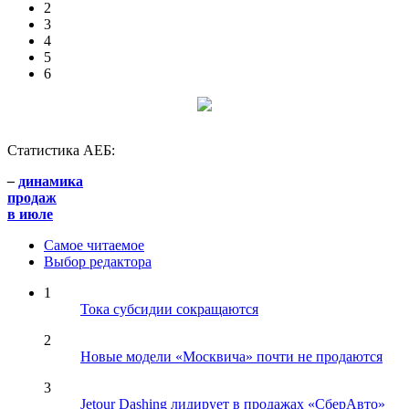
2
3
4
5
6
Статистика АЕБ:
–
динамика
продаж
в июле
Самое читаемое
Выбор редактора
1
Тока субсидии сокращаются
2
Новые модели «Москвича» почти не продаются
3
Jetour Dashing лидирует в продажах «СберАвто»