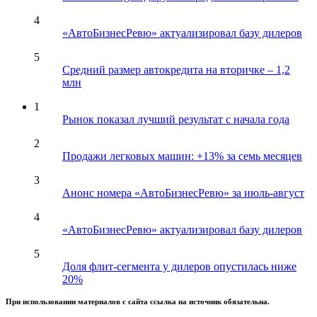
4
«АвтоБизнесРевю» актуализировал базу дилеров
5
Средний размер автокредита на вторичке – 1,2
млн
1
Рынок показал лучший результат с начала года
2
Продажи легковых машин: +13% за семь месяцев
3
Анонс номера «АвтоБизнесРевю» за июль-август
4
«АвтоБизнесРевю» актуализировал базу дилеров
5
Доля флит-сегмента у дилеров опустилась ниже
20%
При использовании материалов с сайта ссылка на источник обязательна.