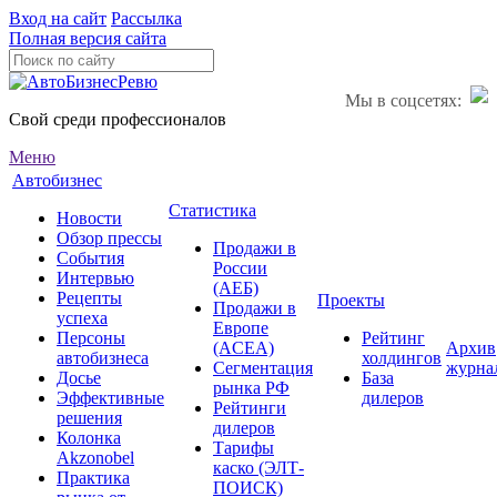
Вход на сайт
Рассылка
Полная версия сайта
Мы в соцсетях:
Свой среди профессионалов
Меню
Автобизнес
Статистика
Новости
Обзор прессы
Продажи в
События
России
Интервью
(АЕБ)
Рецепты
Проекты
Продажи в
успеха
Европе
Персоны
Рейтинг
(ACEA)
Архив
автобизнеса
холдингов
Сегментация
журна
Досье
База
рынка РФ
Эффективные
дилеров
Рейтинги
решения
дилеров
Колонка
Тарифы
Akzonobel
каско (ЭЛТ-
Практика
ПОИСК)