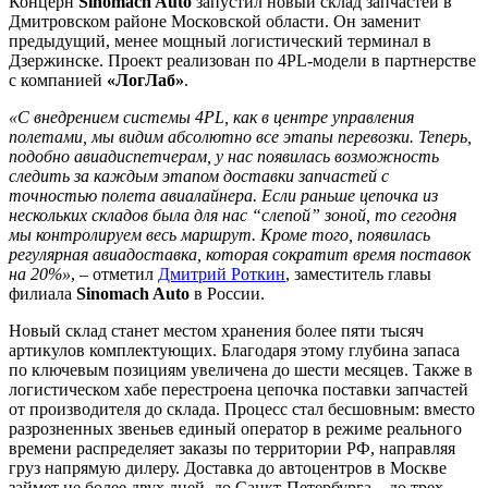
Концерн
Sinomach Auto
запустил новый склад запчастей в
Дмитровском районе Московской области. Он заменит
предыдущий, менее мощный логистический терминал в
Дзержинске. Проект реализован по 4PL-модели в партнерстве
с компанией
«ЛогЛаб»
.
«С внедрением системы 4PL, как в центре управления
полетами, мы видим абсолютно все этапы перевозки. Теперь,
подобно авиадиспетчерам, у нас появилась возможность
следить за каждым этапом доставки запчастей с
точностью полета авиалайнера. Если раньше цепочка из
нескольких складов была для нас “слепой” зоной, то сегодня
мы контролируем весь маршрут. Кроме того, появилась
регулярная авиадоставка, которая сократит время поставок
на 20%»
, – отметил
Дмитрий Роткин
, заместитель главы
филиала
Sinomach Auto
в России.
Новый склад станет местом хранения более пяти тысяч
артикулов комплектующих. Благодаря этому глубина запаса
по ключевым позициям увеличена до шести месяцев. Также в
логистическом хабе перестроена цепочка поставки запчастей
от производителя до склада. Процесс стал бесшовным: вместо
разрозненных звеньев единый оператор в режиме реального
времени распределяет заказы по территории РФ, направляя
груз напрямую дилеру. Доставка до автоцентров в Москве
займет не более двух дней, до Санкт-Петербурга – до трех