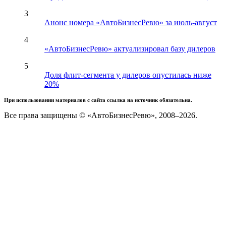
3
Анонс номера «АвтоБизнесРевю» за июль-август
4
«АвтоБизнесРевю» актуализировал базу дилеров
5
Доля флит-сегмента у дилеров опустилась ниже
20%
При использовании материалов с сайта ссылка на источник обязательна.
Все права защищены © «АвтоБизнесРевю», 2008–2026.