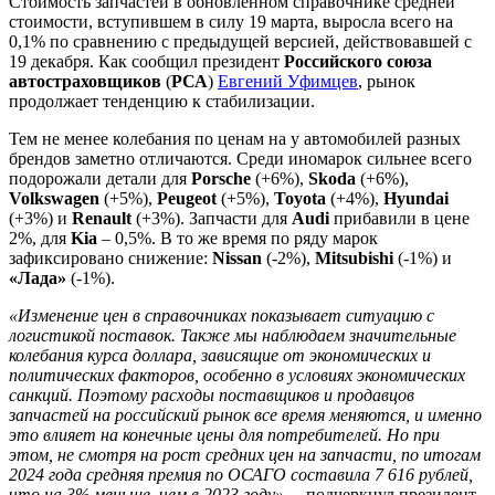
Стоимость запчастей в обновленном справочнике средней
стоимости, вступившем в силу 19 марта, выросла всего на
0,1% по сравнению с предыдущей версией, действовавшей с
19 декабря. Как сообщил президент
Российского союза
автостраховщиков
(
РСА
)
Евгений Уфимцев
, рынок
продолжает тенденцию к стабилизации.
Тем не менее колебания по ценам на у автомобилей разных
брендов заметно отличаются. Среди иномарок сильнее всего
подорожали детали для
Porsche
(+6%),
Skoda
(+6%),
Volkswagen
(+5%),
Peugeot
(+5%),
Toyota
(+4%),
Hyundai
(+3%) и
Renault
(+3%). Запчасти для
Audi
прибавили в цене
2%, для
Kia
– 0,5%. В то же время по ряду марок
зафиксировано снижение:
Nissan
(-2%),
Mitsubishi
(-1%) и
«Лада»
(-1%).
«Изменение цен в справочниках показывает ситуацию с
логистикой поставок. Также мы наблюдаем значительные
колебания курса доллара, зависящие от экономических и
политических факторов, особенно в условиях экономических
санкций. Поэтому расходы поставщиков и продавцов
запчастей на российский рынок все время меняются, и именно
это влияет на конечные цены для потребителей. Но при
этом, не смотря на рост средних цен на запчасти, по итогам
2024 года средняя премия по ОСАГО составила 7 616 рублей,
что на 3% меньше, чем в 2023 году»
, – подчеркнул президент