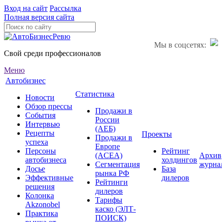
Вход на сайт
Рассылка
Полная версия сайта
Мы в соцсетях:
Свой среди профессионалов
Меню
Автобизнес
Статистика
Новости
Обзор прессы
Продажи в
События
России
Интервью
(АЕБ)
Рецепты
Проекты
Продажи в
успеха
Европе
Персоны
Рейтинг
(ACEA)
Архив
автобизнеса
холдингов
Сегментация
журна
Досье
База
рынка РФ
Эффективные
дилеров
Рейтинги
решения
дилеров
Колонка
Тарифы
Akzonobel
каско (ЭЛТ-
Практика
ПОИСК)