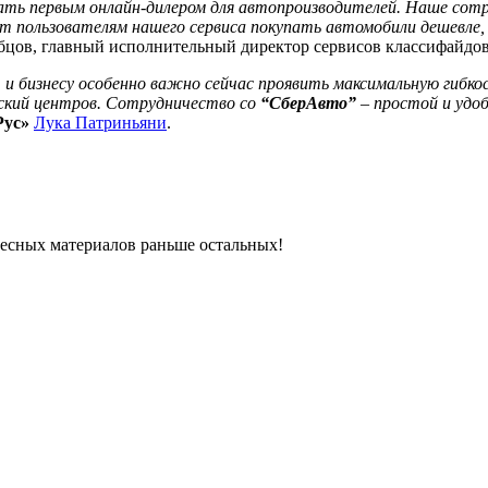
тать первым онлайн-дилером для автопроизводителей. Наше сот
ит пользователям нашего сервиса покупать автомобили дешевле,
убцов, главный исполнительный директор сервисов классифайдо
 и бизнесу особенно важно сейчас проявить максимальную гибк
рский центров. Сотрудничество со
“СберАвто”
– простой и удо
ус»
Лука Патриньяни
.
ресных материалов раньше остальных!