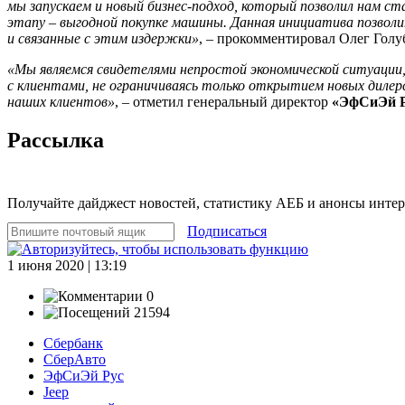
мы запускаем и новый бизнес-подход, который позволил нам с
этапу – выгодной покупке машины. Данная инициатива позвол
и связанные с этим издержки»
, – прокомментировал Олег Гол
«Мы являемся свидетелями непростой экономической ситуации,
с клиентами, не ограничиваясь только открытием новых диле
наших клиентов»
, – отметил генеральный директор
«ЭфСиЭй Р
Рассылка
Получайте дайджест новостей, статистику АЕБ и анонсы инте
Подписаться
1 июня 2020 | 13:19
0
21594
Сбербанк
СберАвто
ЭфСиЭй Рус
Jeep