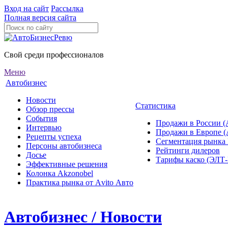
Вход на сайт
Рассылка
Полная версия сайта
Свой среди профессионалов
Меню
Автобизнес
Новости
Статистика
Обзор прессы
События
Продажи в России (
Интервью
Продажи в Европе 
Рецепты успеха
Сегментация рынка
Персоны автобизнеса
Рейтинги дилеров
Досье
Тарифы каско (ЭЛ
Эффективные решения
Колонка Akzonobel
Практика рынка от Аvito Авто
Автобизнес / Новости