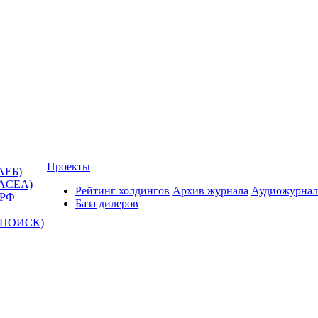
Проекты
АЕБ)
(ACEA)
Рейтинг холдингов
Архив журнала
Аудиожурнал
 РФ
База дилеров
Т-ПОИСК)