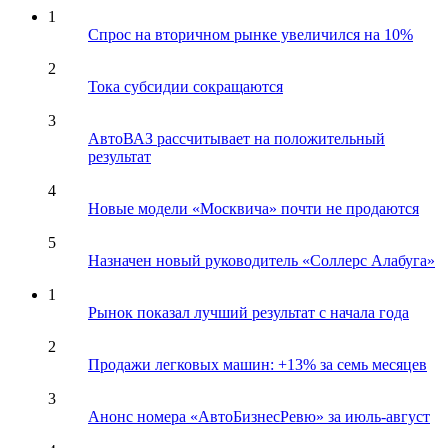
1
Спрос на вторичном рынке увеличился на 10%
2
Тока субсидии сокращаются
3
АвтоВАЗ рассчитывает на положительный
результат
4
Новые модели «Москвича» почти не продаются
5
Назначен новый руководитель «Соллерс Алабуга»
1
Рынок показал лучший результат с начала года
2
Продажи легковых машин: +13% за семь месяцев
3
Анонс номера «АвтоБизнесРевю» за июль-август