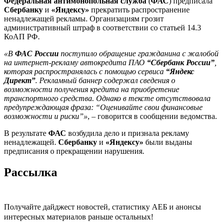
Федеральная антимонопольная служба
(
ФАС
) предписала
Сбербанку
и
«Яндексу»
прекратить распространение
ненадлежащей рекламы. Организациям грозит
административный штраф в соответствии со статьей 14.3
КоАП РФ.
«В
ФАС России
поступило обращение гражданина с жалобой
на интернет-рекламу автокредита ПАО
“Сбербанк России”
,
которая распространялась с помощью сервиса
“Яндекс
Директ”
. Рекламный баннер содержал сведения о
возможности получения кредита на приобретение
транспортного средства. Однако в тексте отсутствовала
предупреждающая фраза: “Оценивайте свои финансовые
возможности и риски”»
, – говорится в сообщении ведомства.
В результате
ФАС
возбудила дело и признала рекламу
ненадлежащей.
Сбербанку
и
«Яндексу»
были выданы
предписания о прекращении нарушения.
Рассылка
Получайте дайджест новостей, статистику АЕБ и анонсы
интересных материалов раньше остальных!