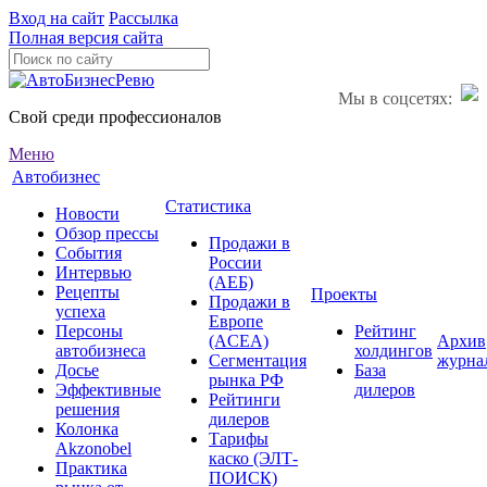
Вход на сайт
Рассылка
Полная версия сайта
Мы в соцсетях:
Свой среди профессионалов
Меню
Автобизнес
Статистика
Новости
Обзор прессы
Продажи в
События
России
Интервью
(АЕБ)
Рецепты
Проекты
Продажи в
успеха
Европе
Персоны
Рейтинг
(ACEA)
Архив
автобизнеса
холдингов
Сегментация
журна
Досье
База
рынка РФ
Эффективные
дилеров
Рейтинги
решения
дилеров
Колонка
Тарифы
Akzonobel
каско (ЭЛТ-
Практика
ПОИСК)