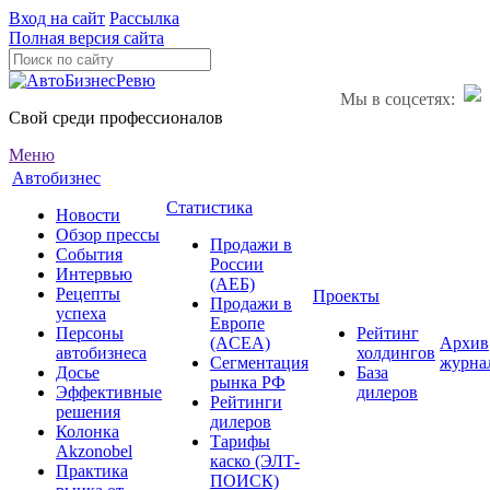
Вход на сайт
Рассылка
Полная версия сайта
Мы в соцсетях:
Свой среди профессионалов
Меню
Автобизнес
Статистика
Новости
Обзор прессы
Продажи в
События
России
Интервью
(АЕБ)
Рецепты
Проекты
Продажи в
успеха
Европе
Персоны
Рейтинг
(ACEA)
Архив
автобизнеса
холдингов
Сегментация
журна
Досье
База
рынка РФ
Эффективные
дилеров
Рейтинги
решения
дилеров
Колонка
Тарифы
Akzonobel
каско (ЭЛТ-
Практика
ПОИСК)