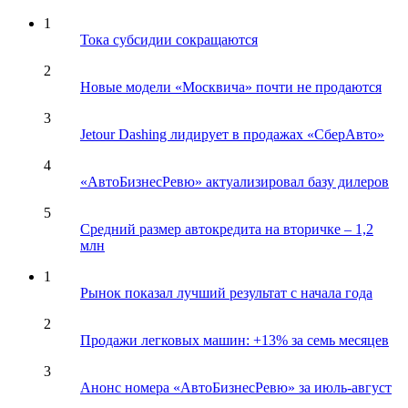
1
Тока субсидии сокращаются
2
Новые модели «Москвича» почти не продаются
3
Jetour Dashing лидирует в продажах «СберАвто»
4
«АвтоБизнесРевю» актуализировал базу дилеров
5
Средний размер автокредита на вторичке – 1,2
млн
1
Рынок показал лучший результат с начала года
2
Продажи легковых машин: +13% за семь месяцев
3
Анонс номера «АвтоБизнесРевю» за июль-август