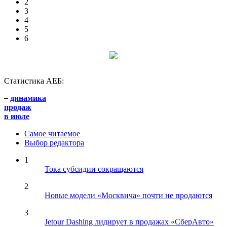
2
3
4
5
6
Статистика АЕБ:
–
динамика
продаж
в июле
Самое читаемое
Выбор редактора
1
Тока субсидии сокращаются
2
Новые модели «Москвича» почти не продаются
3
Jetour Dashing лидирует в продажах «СберАвто»