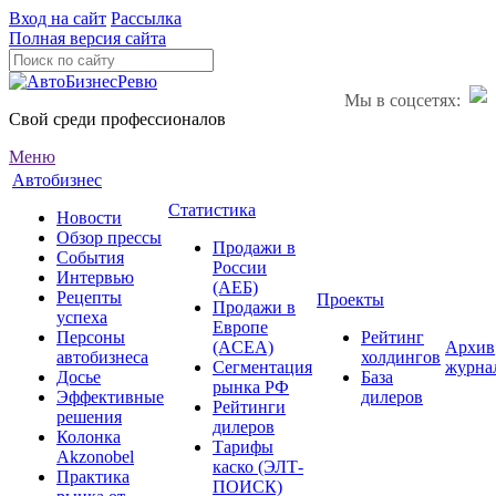
Вход на сайт
Рассылка
Полная версия сайта
Мы в соцсетях:
Свой среди профессионалов
Меню
Автобизнес
Статистика
Новости
Обзор прессы
Продажи в
События
России
Интервью
(АЕБ)
Рецепты
Проекты
Продажи в
успеха
Европе
Персоны
Рейтинг
(ACEA)
Архив
автобизнеса
холдингов
Сегментация
журна
Досье
База
рынка РФ
Эффективные
дилеров
Рейтинги
решения
дилеров
Колонка
Тарифы
Akzonobel
каско (ЭЛТ-
Практика
ПОИСК)