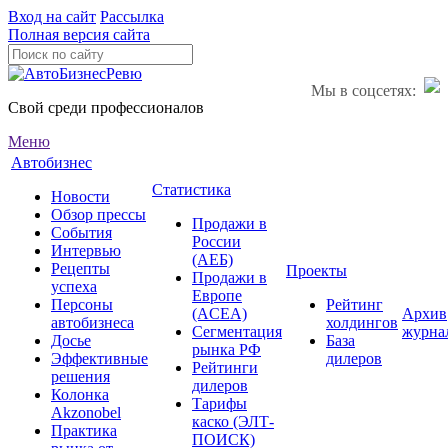
Вход на сайт
Рассылка
Полная версия сайта
Мы в соцсетях:
Свой среди профессионалов
Меню
Автобизнес
Статистика
Новости
Обзор прессы
Продажи в
События
России
Интервью
(АЕБ)
Рецепты
Проекты
Продажи в
успеха
Европе
Персоны
Рейтинг
(ACEA)
Архив
автобизнеса
холдингов
Сегментация
журна
Досье
База
рынка РФ
Эффективные
дилеров
Рейтинги
решения
дилеров
Колонка
Тарифы
Akzonobel
каско (ЭЛТ-
Практика
ПОИСК)