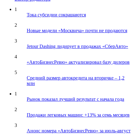
1
Тока субсидии сокращаются
2
Новые модели «Москвича» почти не продаются
3
Jetour Dashing лидирует в продажах «СберАвто»
4
«АвтоБизнесРевю» актуализировал базу дилеров
5
Средний размер автокредита на вторичке – 1,2
млн
1
Рынок показал лучший результат с начала года
2
Продажи легковых машин: +13% за семь месяцев
3
Анонс номера «АвтоБизнесРевю» за июль-август