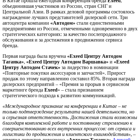
В Китае прошла ежегодная конференция бренда
Exeed
,
объединившая участников из России, стран СНГ и
Центральной Азии. В рамках деловой программы состоялось
награждение лучших представителей дилерской сети. Три
автоцентра компании
«Автодом»
стали единственными
предприятиями из России, отмеченными одновременно в двух
стратегических категориях: за качество послепродажного
обслуживания и за достижения в продвижении сервиса
бренда.
Первая награда была вручена
«Exeed Центру Автодом
Таганка»
,
«Exeed Центру Автодом Варшавка»
и
«Exeed
Центру Автодом Стачек»
за лидерство в номинации
«Повторные покупки аксессуаров и запчастей». Прирост
продаж по этому направлению составил 85%. Вторая награда
дилерских предприятий – «Премия за прорыв в сервисном
маркетинге бренда
Exeed
» – стала признанием
стратегического подхода к развитию коммуникаций.
«Международное признание на конференции в Китае – не
только подтверждение результата нашей деятельности, но
и серьезная ответственность. Достижения стали возможны
благодаря комплексной работе и постоянному стремлению к
совершенствованию всех внутренних процессов: от сервиса и
логистики до продвижения и клиентского взаимодействия»
, –
отметил директор дивизиона
«Автодом Таганка»
Алексей