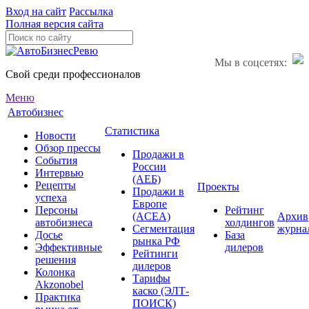
Вход на сайт
Рассылка
Полная версия сайта
Мы в соцсетях:
Свой среди профессионалов
Меню
Автобизнес
Статистика
Новости
Обзор прессы
Продажи в
События
России
Интервью
(АЕБ)
Рецепты
Проекты
Продажи в
успеха
Европе
Персоны
Рейтинг
(ACEA)
Архив
автобизнеса
холдингов
Сегментация
журна
Досье
База
рынка РФ
Эффективные
дилеров
Рейтинги
решения
дилеров
Колонка
Тарифы
Akzonobel
каско (ЭЛТ-
Практика
ПОИСК)