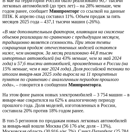
В мае на территории России было реализовано 90,7 тысячи
легковых автомобилей (до трех лет) – на 28% меньше, чем
годом ранее, сообщает
Минпромторг
со ссылкой на данные
ППК. К апрелю спад составил 11%. Объем продаж за пять
месяцев 2025 года – 437,1 тысячи машин (-26%).
«В мае дополнительным фактором, влияющим на снижение
объемов реализации по сравнению с предыдущим месяцем,
традиционно является сезонность. При этом темпы
сокращения продаж отечественных моделей остаются
ниже, чем иномарок. За месяц реализовано 44,8 тысяч
импортных автомобилей (на 43% меньше, чем за май 2024
года) и 57,6 тысячи автомобилей, произведенных в России (на
15% меньше, чем в мае 2024 года). Доля российской техники по
итогам января-мая 2025 года выросла на 11 процентных
пунктов по сравнению с аналогичным периодом прошлого
года»
, – говорится в сообщении
Минпромторга
.
На этом фоне рынок новых электромобилей – 3 754 машин – в
январе-мае сократился на 62% к аналогичному периоду
прошлого года. Доля моделей, изготовленных в России,
составила 20% против 18% годом ранее.
В топ-5 регионов по продажам новых легковых автомобилей
за январь-май вошли Москва (56 176 а/м; доля – 13%),
Московская область (30 916 а/м; 7%), Санкт-Петербург (25 784