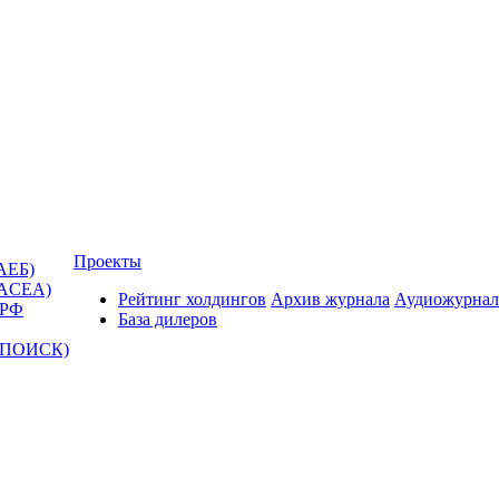
Проекты
АЕБ)
(ACEA)
Рейтинг холдингов
Архив журнала
Аудиожурнал
 РФ
База дилеров
Т-ПОИСК)