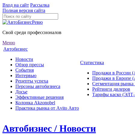
Вход на сайт
Рассылка
Полная версия сайта
Свой среди профессионалов
Меню
Автобизнес
Новости
Статистика
Обзор прессы
События
Продажи в России (
Интервью
Продажи в Европе 
Рецепты успеха
Сегментация рынка
Персоны автобизнеса
Рейтинги дилеров
Досье
Тарифы каско (ЭЛ
Эффективные решения
Колонка Akzonobel
Практика рынка от Аvito Авто
Автобизнес / Новости