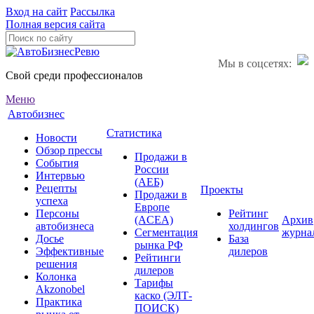
Вход на сайт
Рассылка
Полная версия сайта
Мы в соцсетях:
Свой среди профессионалов
Меню
Автобизнес
Статистика
Новости
Обзор прессы
Продажи в
События
России
Интервью
(АЕБ)
Рецепты
Проекты
Продажи в
успеха
Европе
Персоны
Рейтинг
(ACEA)
Архив
автобизнеса
холдингов
Сегментация
журна
Досье
База
рынка РФ
Эффективные
дилеров
Рейтинги
решения
дилеров
Колонка
Тарифы
Akzonobel
каско (ЭЛТ-
Практика
ПОИСК)