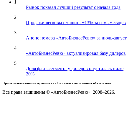
1
Рынок показал лучший результат с начала года
2
Продажи легковых машин: +13% за семь месяцев
3
Анонс номера «АвтоБизнесРевю» за июль-август
4
«АвтоБизнесРевю» актуализировал базу дилеров
5
Доля флит-сегмента у дилеров опустилась ниже
20%
При использовании материалов с сайта ссылка на источник обязательна.
Все права защищены © «АвтоБизнесРевю», 2008–2026.